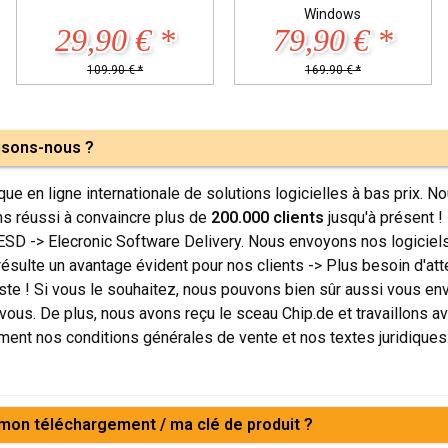
Windows
Windows
*
79,90 € *
99,90 € *
169,90 € *
199,90 € *
isons-nous ?
ue en ligne internationale de solutions logicielles à bas prix.
s réussi à convaincre plus de
200.000 clients
jusqu'à présent 
 ESD -> Elecronic Software Delivery. Nous envoyons nos logiciel
 résulte un avantage évident pour nos clients -> Plus besoin d'at
ste ! Si vous le souhaitez, nous pouvons bien sûr aussi vous envo
ous. De plus, nous avons reçu le sceau Chip.de et travaillons av
ement nos conditions générales de vente et nos textes juridiques
 mon téléchargement / ma clé de produit ?