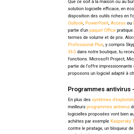
Que ce soit à la maison ou au bure
solution logicielle efficace, en é
disposition des outils riches en fo
Outlook
,
PowerPoint
,
Access
ou
partie d'un
paquet Office
pratique
termes de volume et de prix. Alor
Professional Plus
, y compris Sky
365
dans notre boutique, tu recev
fonctions. Microsoft Project, Mi
partie de l'offre impressionnant
proposons un logiciel adapté à c
Programmes antivirus -
En plus des
systèmes d'exploita
meilleurs
programmes antivirus
d
logicielles proposées vont bien au-
achètes par exemple
Kaspersky T
contre le piratage, un bloqueur d