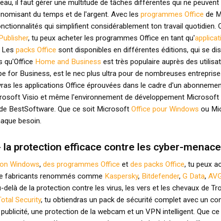
au, il faut gérer une multitude de tâches différentes qui ne peuvent
conomisant du temps et de l'argent. Avec les
programmes Office
de Mi
nctionnalités qui simplifient considérablement ton travail quotidien. 
Publisher
, tu peux acheter les programmes Office en tant qu'
applicat
. Les
packs Office
sont disponibles en différentes éditions, qui se di
s qu'Office
Home and Business
est très populaire auprès des utilisa
pe for Business, est le nec plus ultra pour de nombreuses entreprise
ras les applications Office éprouvées dans le cadre d'un abonnement
crosoft Visio et même l'environnement de développement Microsoft 
e de BestSoftware. Que ce soit Microsoft
Office pour Windows
ou Mi
haque besoin.
 la protection efficace contre les cyber-menac
tion Windows
,
des programmes Office
et
des packs Office
, tu peux 
e fabricants renommés comme
Kaspersky
,
Bitdefender
,
G Data
,
AV
delà de la protection contre les virus, les vers et les chevaux de Troi
otal Security
, tu obtiendras un pack de sécurité complet avec un con
e publicité, une protection de la webcam et un VPN intelligent. Que 