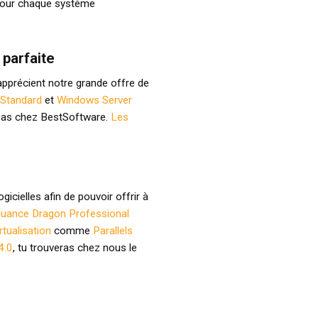
 pour chaque système
parfaite
, apprécient notre grande offre de
Standard
et
Windows Server
 bas chez BestSoftware.
Les
icielles afin de pouvoir offrir à
uance Dragon Professional
irtualisation
comme
Parallels
4.0
, tu trouveras chez nous le