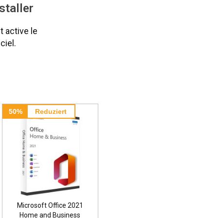
staller
t active le
ciel.
27%
Reduziert
67%
Reduziert
1
Adobe Acrobat Pro 2020
Microsoft Office 2019
kein ABO
Maison et entreprise