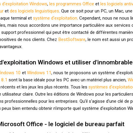
 d'exploitation Windows
,
les programmes Office
et
les logiciels anti
ur
et
des logiciels linguistiques
. Que ce soit pour un PC, un Mac, un
haque terminal et
système d'exploitation
. Cependant, nous ne nous l
ibles, mais nous accordons une importance particulière aux services o
 support professionnel qui peut être contacté de différentes man
positives de nos clients. Chez
BestSoftware
, le nom est aussi un pro
x avantageux.
'exploitation Windows et utiliser d'innombrab
indows 10
et
Windows 11
, nous te proposons un système d'exploit
 8.1
sont la base idéale pour les PC avec un matériel plus ancien,
Wi
récents et les jeux les plus récents. Tous les
systèmes d'exploitati
ace utilisateur claire. Outre les éditions de Windows pour les particulier
professionnelles pour les entreprises. Qu'il s'agisse d'une clé de 
tu peux bien entendu obtenir n'importe quel système d'exploitation W
rosoft Office - le logiciel de bureau parfait