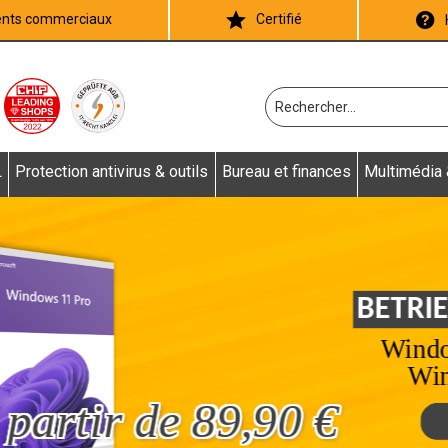
ients commerciaux
Certifié
L
Protection antivirus & outils
Bureau et finances
Multimédia
à partir