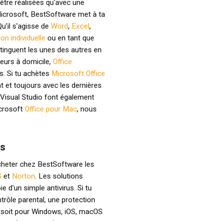
 être réalisées qu'avec une
crosoft, BestSoftware met à ta
Qu'il s'agisse de
Word
,
Excel
,
ion individuelle
ou en tant que
stinguent les unes des autres en
teurs à domicile,
Office
s. Si tu achètes
Microsoft Office
 et toujours avec les dernières
Visual Studio font également
crosoft
Office pour Mac
, nous
es
acheter chez BestSoftware les
G
et
Norton
. Les solutions
e d'un simple antivirus. Si tu
trôle parental, une protection
ce soit pour Windows, iOS, macOS