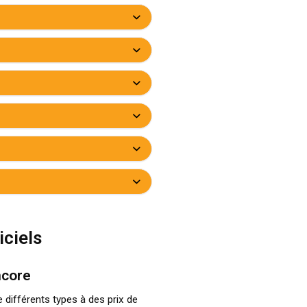
iciels
ncore
e différents types à des prix de