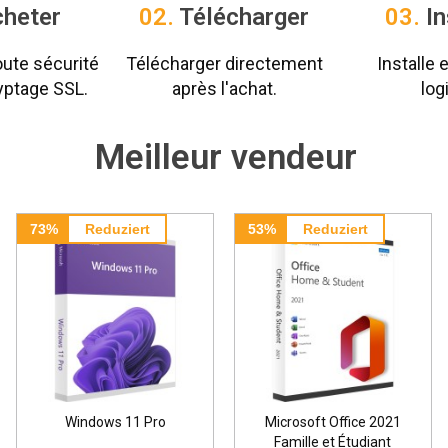
heter
02.
Télécharger
03.
In
oute sécurité
Télécharger directement
Installe e
yptage SSL.
après l'achat.
logi
Meilleur vendeur
53%
Reduziert
50%
Reduziert
Microsoft Office 2021
Microsoft Office 202
Famille et Étudiant
Home and Business