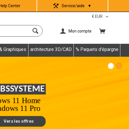
Help Center
Service/aide
▼
Mon compte
 & Graphiques
architecture 3D/CAD
% Paquets d'épargne
MICROSOFT OFFICE 20
Hom
Home and Busines
 de 89,90 €
Vers les offres