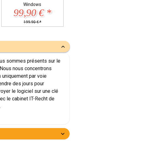
Windows
À partir de 497,90 € *
61,90 € *
679,90 € *
190,28 € *
 Nous sommes présents sur le
! Nous nous concentrons
s uniquement par voie
tendre des jours pour
yer le logiciel sur une clé
ec le cabinet IT-Recht de
.