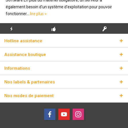
également besoin d'un système d'exploitation pour pouvoir
fonctionner...
lire plus »
ENVOI
PREMIÈRE INSTALLATION
CLÉS DE LICENCE
Hotline assistance
ÉCLAIR
GRATUITE
RÉELLES
Assistance boutique
Informations
Nos labels & partenaires
Nos modes de paiement