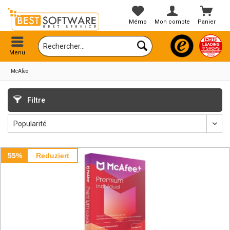
Mémo
Mon compte
Panier
Menu
McAfee
Filtre
55%
Reduziert