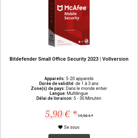
Bitdefender Small Office Security 2023 | Vollversion
Appareils:
5-20 appareils
Durée de validité:
de 1 à 3 ans
Zone(s) de pays:
Dans le monde entier
Langue:
Multilingue
Délai de livraison:
5 - 30 Minuten
5,90 € *
19,90 € *
Se souv.