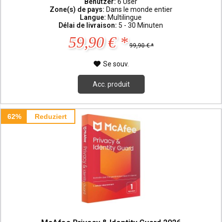
Benutzer:
6 User
Zone(s) de pays:
Dans le monde entier
Langue:
Multilingue
Délai de livraison:
5 - 30 Minuten
59,90 € *
99,90 € *
Se souv.
Acc. produit
62%
Reduziert