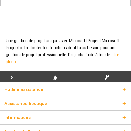
Une gestion de projet unique avec Microsoft Project Microsoft
Project offre toutes les fonctions dont tu as besoin pour une
gestion de projet professionnelle. Projects t'aide à tirer le...
lire
plus »
ENVOI
PREMIÈRE INSTALLATION
CLÉS DE LICENCE
Hotline assistance
ÉCLAIR
GRATUITE
RÉELLES
Assistance boutique
Informations