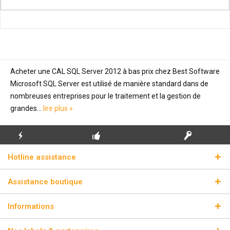
Acheter une CAL SQL Server 2012 à bas prix chez Best Software
Microsoft SQL Server est utilisé de manière standard dans de
nombreuses entreprises pour le traitement et la gestion de
grandes...
lire plus »
ENVOI
PREMIÈRE INSTALLATION
CLÉS DE LICENCE
Hotline assistance
ÉCLAIR
GRATUITE
RÉELLES
Assistance boutique
Informations