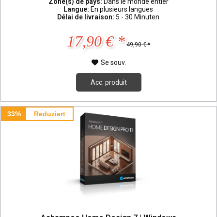
Zone(s) de pays:
Dans le monde entier
Langue:
En plusieurs langues
Délai de livraison:
5 - 30 Minuten
17,90 € *
49,90 € *
Se souv.
Acc. produit
33%
Reduziert