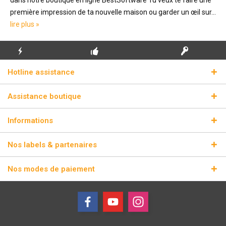
première impression de ta nouvelle maison ou garder un œil sur...
lire plus »
ENVOI
PREMIÈRE INSTALLATION
CLÉS DE LICENCE
Hotline assistance
ÉCLAIR
GRATUITE
RÉELLES
Assistance boutique
Informations
Nos labels & partenaires
Nos modes de paiement