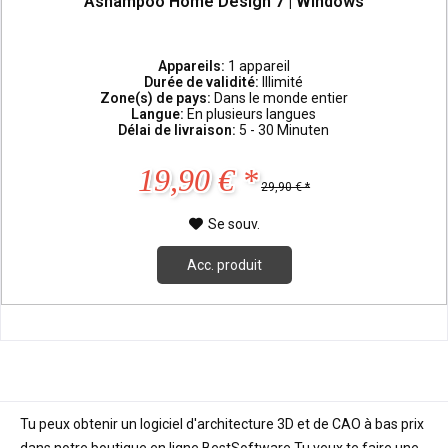
Ashampoo Home Design 7 | Windows
Appareils:
1 appareil
Durée de validité:
Illimité
Zone(s) de pays:
Dans le monde entier
Langue:
En plusieurs langues
Délai de livraison:
5 - 30 Minuten
19,90 € *
29,90 € *
Se souv.
Acc. produit
Tu peux obtenir un logiciel d'architecture 3D et de CAO à bas prix
dans notre boutique en ligne BestSoftware Tu veux te faire une