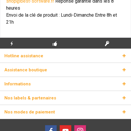
shop@best-software.fr
Réponse garantie dans les 8
heures
Envoi de la clé de produit : Lundi-Dimanche Entre 8h et
21h
ENVOI
PREMIÈRE INSTALLATION
CLÉS DE LICENCE
Hotline assistance
ÉCLAIR
GRATUITE
RÉELLES
Assistance boutique
Informations
Nos labels & partenaires
Nos modes de paiement