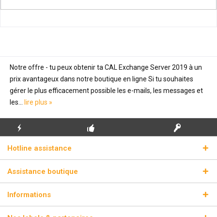
Notre offre - tu peux obtenir ta CAL Exchange Server 2019 à un
prix avantageux dans notre boutique en ligne Si tu souhaites
gérer le plus efficacement possible les e-mails, les messages et
les...
lire plus »
ENVOI
PREMIÈRE INSTALLATION
CLÉS DE LICENCE
Hotline assistance
ÉCLAIR
GRATUITE
RÉELLES
Assistance boutique
Informations