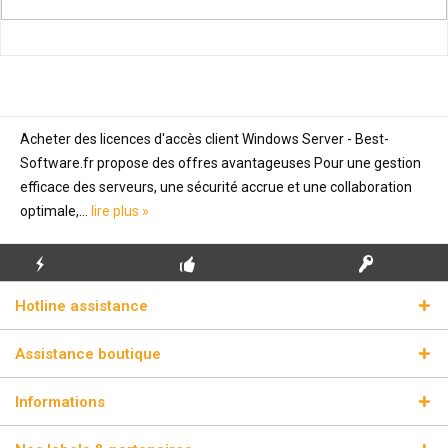
Acheter des licences d'accès client Windows Server - Best-
Software.fr propose des offres avantageuses Pour une gestion
efficace des serveurs, une sécurité accrue et une collaboration
optimale,...
lire plus »
ENVOI
PREMIÈRE INSTALLATION
CLÉS DE LICENCE
Hotline assistance
ÉCLAIR
GRATUITE
RÉELLES
Assistance boutique
Informations