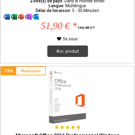
Zone(s) de pays:
Dans le monde entier
Langue:
Multilingue
Délai de livraison:
5 - 30 Minuten
51,90 € *
166,48 € *
Se souv.
Acc. produit
73%
Reduziert