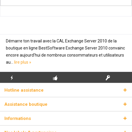
Démarre ton travail avec la CAL Exchange Server 2010 de la
boutique en ligne BestSoftware Exchange Server 2010 convainc
encore aujourd'hui de nombreux consommateurs et utilisateurs
au...
lire plus »
ENVOI
PREMIÈRE INSTALLATION
CLÉS DE LICENCE
Hotline assistance
ÉCLAIR
GRATUITE
RÉELLES
Assistance boutique
Informations