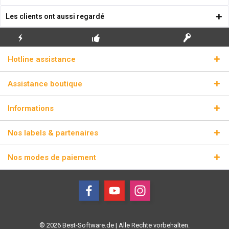
Les clients ont aussi regardé
ENVOI
PREMIÈRE INSTALLATION
CLÉS DE LICENCE
Hotline assistance
ÉCLAIR
GRATUITE
RÉELLES
Assistance boutique
Informations
Nos labels & partenaires
Nos modes de paiement
© 2026 Best-Software.de | Alle Rechte vorbehalten.