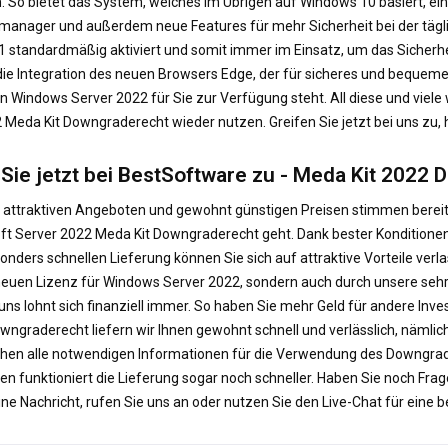
 So bietet das System, welches im Übrigen auf Windows 10 basiert, ei
anager und außerdem neue Features für mehr Sicherheit bei der tägl
1 standardmäßig aktiviert und somit immer im Einsatz, um das Sicherheit
e Integration des neuen Browsers Edge, der für sicheres und bequeme
n in Windows Server 2022 für Sie zur Verfügung steht. All diese und vie
 Meda Kit Downgraderecht wieder nutzen. Greifen Sie jetzt bei uns zu, hi
 Sie jetzt bei BestSoftware zu - Meda Kit 2022
 attraktiven Angeboten und gewohnt günstigen Preisen stimmen berei
ft Server 2022 Meda Kit Downgraderecht geht. Dank bester Konditionen 
onders schnellen Lieferung können Sie sich auf attraktive Vorteile verl
neuen Lizenz für Windows Server 2022, sondern auch durch unsere sehr g
 uns lohnt sich finanziell immer. So haben Sie mehr Geld für andere Inve
wngraderecht liefern wir Ihnen gewohnt schnell und verlässlich, nämlic
hen alle notwendigen Informationen für die Verwendung des Downgrader
ällen funktioniert die Lieferung sogar noch schneller. Haben Sie noch F
eine Nachricht, rufen Sie uns an oder nutzen Sie den Live-Chat für ein