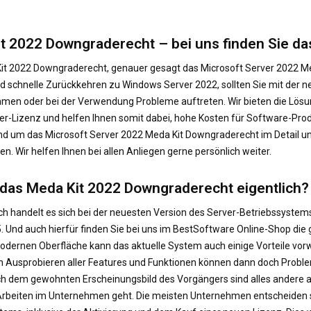
t 2022 Downgraderecht – bei uns finden Sie d
it 2022 Downgraderecht, genauer gesagt das Microsoft Server 2022 Me
d schnelle Zurückkehren zu Windows Server 2022, sollten Sie mit der n
en oder bei der Verwendung Probleme auftreten. Wir bieten die Lösung
er-Lizenz und helfen Ihnen somit dabei, hohe Kosten für Software-Prod
d um das Microsoft Server 2022 Meda Kit Downgraderecht im Detail und
. Wir helfen Ihnen bei allen Anliegen gerne persönlich weiter.
 das Meda Kit 2022 Downgraderecht eigentlich?
ch handelt es sich bei der neuesten Version des Server-Betriebssyst
. Und auch hierfür finden Sie bei uns im BestSoftware Online-Shop di
odernen Oberfläche kann das aktuelle System auch einige Vorteile vo
 Ausprobieren aller Features und Funktionen können dann doch Problem
 dem gewohnten Erscheinungsbild des Vorgängers sind alles andere al
Arbeiten im Unternehmen geht. Die meisten Unternehmen entscheiden si