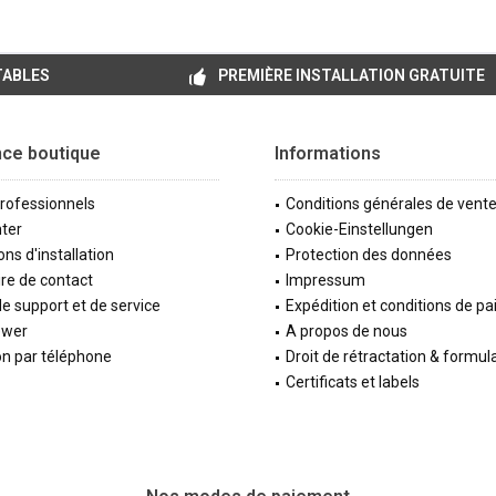
TABLES
PREMIÈRE INSTALLATION GRATUITE
nce boutique
Informations
professionnels
Conditions générales de vent
ter
Cookie-Einstellungen
ons d'installation
Protection des données
re de contact
Impressum
e support et de service
Expédition et conditions de p
ewer
A propos de nous
on par téléphone
Droit de rétractation & formul
Certificats et labels