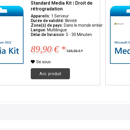
Standard Media Kit | Droit de
rétrogradation
Appareils:
1 Serveur
Durée de validité:
Illimité
Zone(s) de pays:
Dans le monde entier
Langue:
Multilingue
Délai de livraison:
5 - 30 Minuten
89,90 € *
109,90 € *
Se souv.
Acc. produit