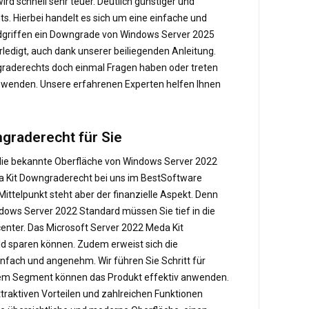
rd schnell sehr teuer. Deutlich günstiger und
s. Hierbei handelt es sich um eine einfache und
andgriffen ein Downgrade von Windows Server 2025
ledigt, auch dank unserer beiliegenden Anleitung.
graderechts doch einmal Fragen haben oder treten
s wenden. Unsere erfahrenen Experten helfen Ihnen
graderecht für Sie
die bekannte Oberfläche von Windows Server 2022
da Kit Downgraderecht bei uns im BestSoftware
Mittelpunkt steht aber der finanzielle Aspekt. Denn
dows Server 2022 Standard müssen Sie tief in die
enter. Das Microsoft Server 2022 Meda Kit
eld sparen können. Zudem erweist sich die
fach und angenehm. Wir führen Sie Schritt für
esem Segment können das Produkt effektiv anwenden.
raktiven Vorteilen und zahlreichen Funktionen