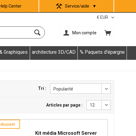
Help Center
Service/aide
▼
Mon compte
 & Graphiques
architecture 3D/CAD
% Paquets d'épargne
Tri :
Articles par page :
duziert
Kit média Microsoft Server