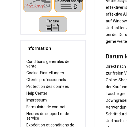
Betriebssys
effektiver 
effektive A
auf Windows
Und sollten
bei der Dur
gerne weite
Information
Darum l
Conditions générales de
vente
Direkt nach
Cookie-Einstellungen
zur freien 
Clients professionnels
Online-Shop
Protection des données
der Kauf ei
Help Center
Tasche grei
Impressum
Downgradere
Formulaire de contact
Verwendung 
Heures de support et de
Schritt dur
service
Und auch da
Expédition et conditions de