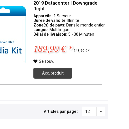
2019 Datacenter | Downgrade
Right
Appareils:
1 Serveur
Durée de validité:
Illimité
Zone(s) de pays:
Dans le monde entier
Langue:
Multilingue
Délai de livraison:
5 - 30 Minuten
189,90 € *
248,90 € *
Se souv.
Acc. produit
Articles par page :