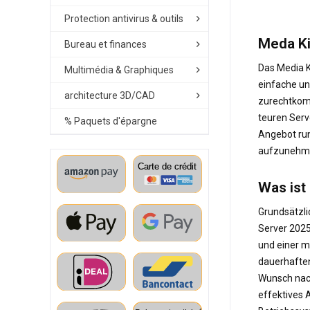
Protection antivirus & outils
Meda Ki
Bureau et finances
Das Media K
Multimédia & Graphiques
einfache un
architecture 3D/CAD
zurechtkomm
teuren Serv
% Paquets d'épargne
Angebot run
aufzunehmen
Was ist
Grundsätzli
Server 2025
und einer m
dauerhaften
Wunsch nach
effektives 