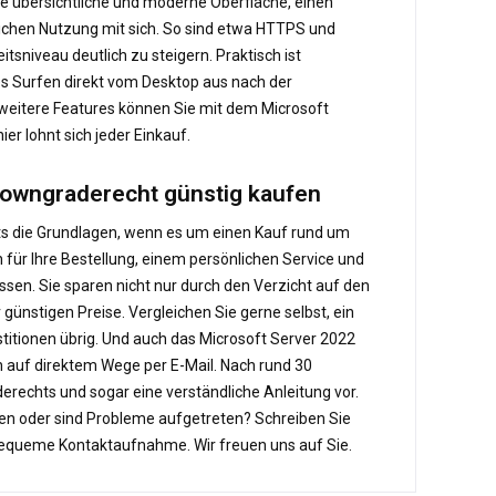
ne übersichtliche und moderne Oberfläche, einen
ichen Nutzung mit sich. So sind etwa HTTPS und
sniveau deutlich zu steigern. Praktisch ist
s Surfen direkt vom Desktop aus nach der
le weitere Features können Sie mit dem Microsoft
er lohnt sich jeder Einkauf.
 Downgraderecht günstig kaufen
ts die Grundlagen, wenn es um einen Kauf rund um
für Ihre Bestellung, einem persönlichen Service und
assen. Sie sparen nicht nur durch den Verzicht auf den
ünstigen Preise. Vergleichen Sie gerne selbst, ein
stitionen übrig. Und auch das Microsoft Server 2022
h auf direktem Wege per E-Mail. Nach rund 30
echts und sogar eine verständliche Anleitung vor.
ragen oder sind Probleme aufgetreten? Schreiben Sie
e bequeme Kontaktaufnahme. Wir freuen uns auf Sie.