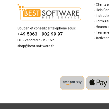
Clients 
Help Cen
Instructi
Formulai
Heures d
Soutien et conseil par téléphone sous:
Teamvi
+49 5063 - 902 99 97
Activati
Lu. - Vendredi : 9 h - 16 h
shop@best-software.fr