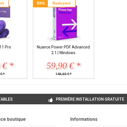
rt
59%
Reduziert
11 Pro
Nuance Power PDF Advanced
2.1 | Windows
 € *
59,90 € *
€ *
146,60 € *
TABLES
PREMIÈRE INSTALLATION GRATUITE
nce boutique
Informations