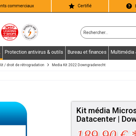
ients commerciaux
Certifié
L
Protection antivirus & outils
Bureau et finances
Multimédia
t / droit de rétrogradation
Media Kit 2022 Downgraderecht
Kit média Micro
Datacenter | Do
189,90 € 