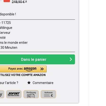
248,90 € *
disponible !
-11725
ltilingue
Serveur
imité
ns le monde entier
- 30 Minuten
Dans le panier
r l'article ?
Commentaire