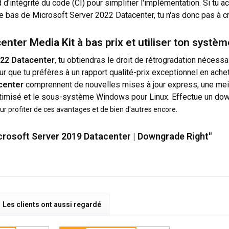
 d'intégrité du code (CI) pour simplifier l'implémentation. Si tu
le bas de Microsoft Server 2022 Datacenter, tu n'as donc pas à 
er Media Kit à bas prix et utiliser ton système
022 Datacenter
, tu obtiendras le droit de rétrogradation néces
ur que tu préfères à un rapport qualité-prix exceptionnel en acheta
center
comprennent de nouvelles mises à jour express, une meil
optimisé et le sous-système Windows pour Linux. Effectue un d
r profiter de ces avantages et de bien d'autres encore.
crosoft Server 2019 Datacenter | Downgrade Right"
Les clients ont aussi regardé