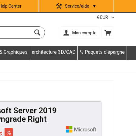
Help Center
Service/aide
▼
Mon compte
 & Graphiques
architecture 3D/CAD
% Paquets d'épargne
soft Server 2019
wngrade Right
*