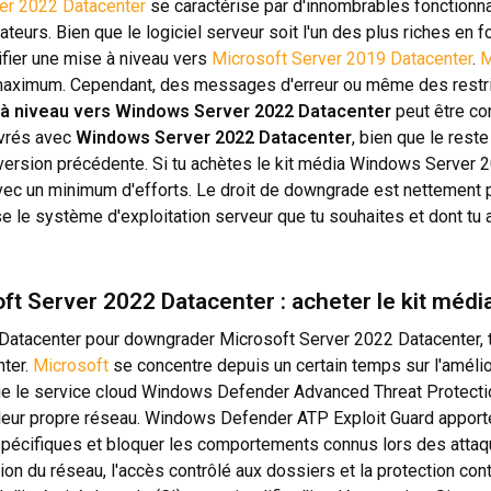
r 2022 Datacenter
se caractérise par d'innombrables fonctionna
teurs. Bien que le logiciel serveur soit l'un des plus riches en f
ifier une mise à niveau vers
Microsoft Server 2019 Datacenter
.
M
maximum. Cependant, des messages d'erreur ou même des restrict
à niveau vers Windows Server 2022 Datacenter
peut être con
ivrés avec
Windows Server 2022 Datacenter
, bien que le reste
la version précédente. Si tu achètes le kit média Windows Server 
ec un minimum d'efforts. Le droit de downgrade est nettement p
se le système d'exploitation serveur que tu souhaites et dont tu
ft Server 2022 Datacenter : acheter le kit méd
 Datacenter pour downgrader Microsoft Server 2022 Datacenter, 
nter.
Microsoft
se concentre depuis un certain temps sur l'amélio
e le service cloud Windows Defender Advanced Threat Protectio
r leur propre réseau. Windows Defender ATP Exploit Guard apport
spécifiques et bloquer les comportements connus lors des attaqu
ction du réseau, l'accès contrôlé aux dossiers et la protection c