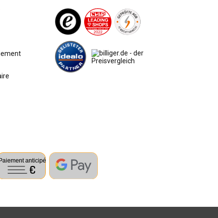
e
aiement
aire