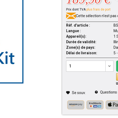
Prix dont TVA
plus frais de port
Cette sélection n'est pas 
Réf. d'article :
BS
Langue :
Mu
Appareil(s):
1 
Durée de validité:
Ill
Zone(s) de pays:
Da
Délai de livraison:
5 
Questions su
Se souv.