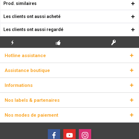
Prod. similaires
Les clients ont aussi acheté
Les clients ont aussi regardé
ENVOI
PREMIÈRE INSTALLATION
CLÉS DE LICENCE
Hotline assistance
ÉCLAIR
GRATUITE
RÉELLES
Assistance boutique
Informations
Nos labels & partenaires
Nos modes de paiement