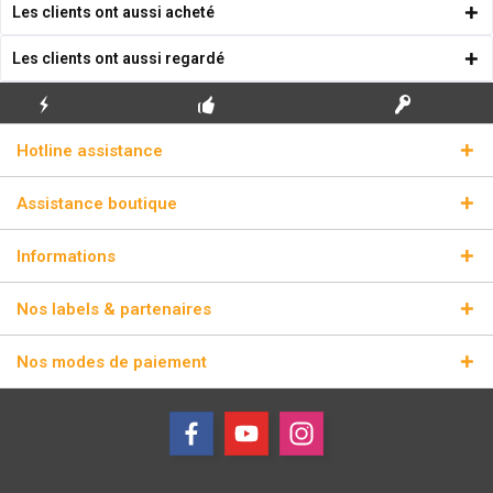
Les clients ont aussi acheté
Les clients ont aussi regardé
ENVOI
PREMIÈRE INSTALLATION
CLÉS DE LICENCE
Hotline assistance
ÉCLAIR
GRATUITE
RÉELLES
Assistance boutique
Informations
Nos labels & partenaires
Nos modes de paiement