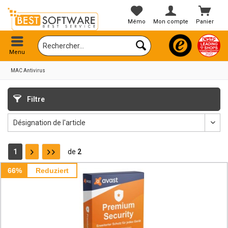
Mémo
Mon compte
Panier
Menu
MAC Antivirus
Filtre
1
de
2
66%
Reduziert