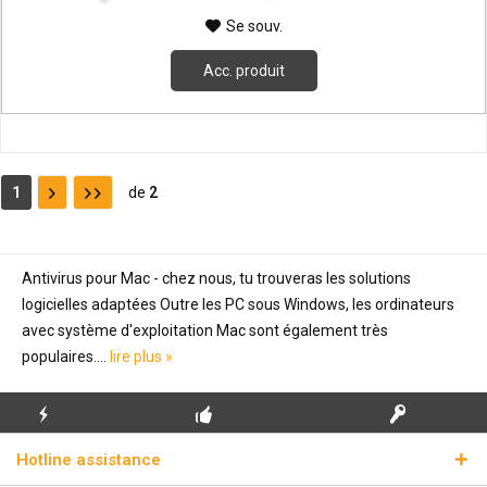
Se souv.
Acc. produit
1
de
2
Antivirus pour Mac - chez nous, tu trouveras les solutions
logicielles adaptées Outre les PC sous Windows, les ordinateurs
avec système d'exploitation Mac sont également très
populaires....
lire plus »
ENVOI
PREMIÈRE INSTALLATION
CLÉS DE LICENCE
Hotline assistance
ÉCLAIR
GRATUITE
RÉELLES