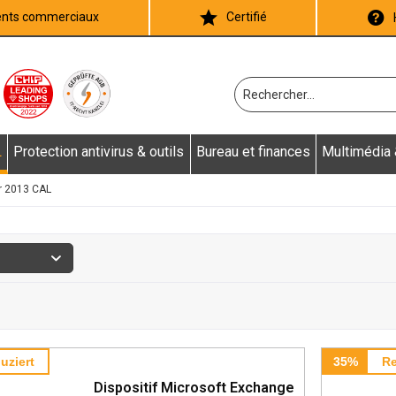
ients commerciaux
Certifié
L
Protection antivirus & outils
Bureau et finances
Multimédia
r 2013 CAL
uziert
35%
Re
Dispositif Microsoft Exchange