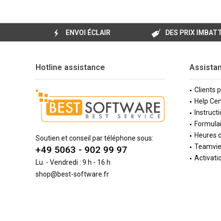
ENVOI ÉCLAIR
DES PRIX IMBAT
Hotline assistance
Assista
Clients 
Help Cen
Instructi
Formulai
Heures d
Soutien et conseil par téléphone sous:
Teamvi
+49 5063 - 902 99 97
Activati
Lu. - Vendredi : 9 h - 16 h
shop@best-software.fr