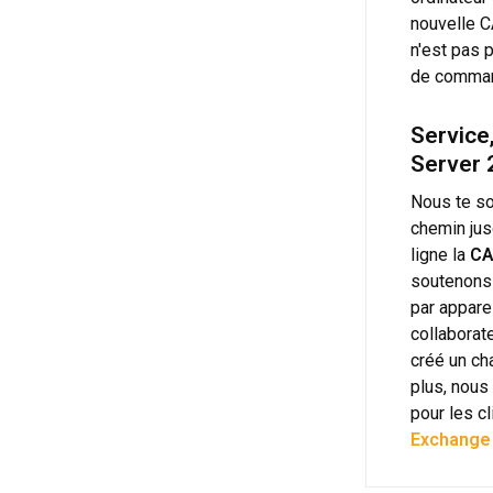
nouvelle C
n'est pas p
de command
Service
Server 
Nous te so
chemin jus
ligne la
CA
soutenons 
par apparei
collaborat
créé un ch
plus, nous
pour les cl
Exchange