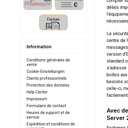
compter su
délais imp
l'équipem
nécessaire
La sécurit
centre de 
Information
messages d
version d'
Conditions générales de
standard o
vente
s'adresse 
Cookie-Einstellungen
boîtes aux
Clients professionnels
besoins so
Protection des données
celle-ci, 
Help Center
facilement
Impressum
Formulaire de contact
Avec de
Heures de support et de
Server 
service
Expédition et conditions de
Exchange S