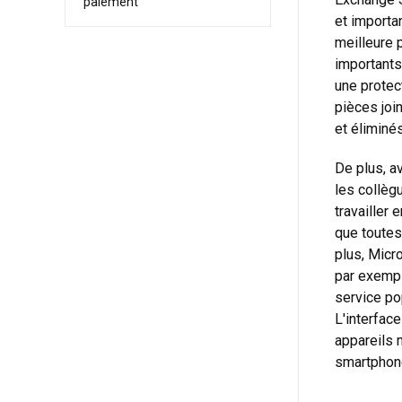
paiement
et importa
meilleure 
importants 
une protec
pièces joi
et éliminés
De plus, 
les collègu
travailler
que toutes
plus, Micr
par exempl
service po
L'interface
appareils 
smartphone