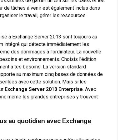
ossibilités de garder un œil sur les dates et les
eur de tâches à venir est également inclus dans
organiser le travail, gérer les ressources
orisé à Exchange Server 2013 sont toujours au
spam intégré qui détecte immédiatement les
ême des dommages à l'ordinateur. La nouvelle
esoins et environnements. Choisis l'édition
ement à tes besoins. La version standard
e supporte au maximum cinq bases de données de
eillées avec cette solution. Mais si les
our
Exchange Server 2013 Enterprise
. Avec
donc même les grandes entreprises y trouvent
lus au quotidien avec Exchange
re aux clients quelques nouveautés attrayantes