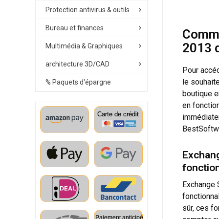
Protection antivirus & outils
Bureau et finances
Comman
2013 
Multimédia & Graphiques
architecture 3D/CAD
Pour accéd
le souhaite
% Paquets d'épargne
boutique e
en fonctio
immédiatem
BestSoftw
Exchang
fonctio
Exchange S
fonctionna
sûr, ces f