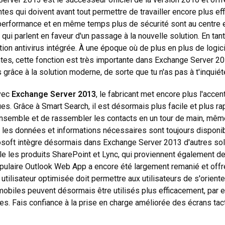
ntes qui doivent avant tout permettre de travailler encore plus e
performance et en même temps plus de sécurité sont au centre
qui parlent en faveur d'un passage à la nouvelle solution. En tant 
tion antivirus intégrée. À une époque où de plus en plus de logi
ntes, cette fonction est très importante dans Exchange Server
 grâce à la solution moderne, de sorte que tu n'as pas à t'inquiéte
avec
Exchange Server 2013
, le fabricant met encore plus l'accen
es. Grâce à Smart Search, il est désormais plus facile et plus rap
 ensemble et de rassembler les contacts en un tour de main, même 
 les données et informations nécessaires sont toujours disponib
osoft intègre désormais dans Exchange Server 2013 d'autres solut
e les produits SharePoint et Lync, qui proviennent également de
pulaire Outlook Web App a encore été largement remanié et offre 
 utilisateur optimisée doit permettre aux utilisateurs de s'orien
mobiles peuvent désormais être utilisés plus efficacement, par
s. Fais confiance à la prise en charge améliorée des écrans tact