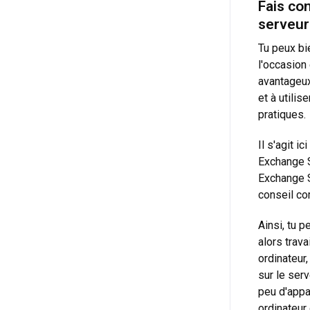
Fais co
serveur
Tu peux bi
l'occasion
avantageux
et à utili
pratiques.
Il s'agit i
Exchange S
Exchange S
conseil co
Ainsi, tu p
alors trava
ordinateur,
sur le serv
peu d'appa
ordinateur