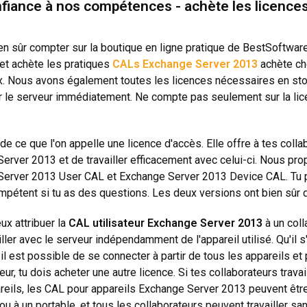
nfiance à nos compétences - achète les licences
en sûr compter sur la boutique en ligne pratique de BestSoftware 
 et achète les pratiques
CALs Exchange Server 2013
achète che
. Nous avons également toutes les licences nécessaires en sto
ser le serveur immédiatement. Ne compte pas seulement sur la li
ci de ce que l'on appelle une licence d'accès. Elle offre à tes col
erver 2013 et de travailler efficacement avec celui-ci. Nous pro
erver 2013 User CAL et Exchange Server 2013 Device CAL. Tu pe
mpétent si tu as des questions. Les deux versions ont bien sûr 
eux attribuer la
CAL utilisateur Exchange Server 2013
à un coll
iller avec le serveur indépendamment de l'appareil utilisé. Qu'il 
 il est possible de se connecter à partir de tous les appareils et 
eur, tu dois acheter une autre licence. Si tes collaborateurs travai
reils, les CAL pour appareils Exchange Server 2013 peuvent être 
 ou à un portable, et tous les collaborateurs peuvent travailler s