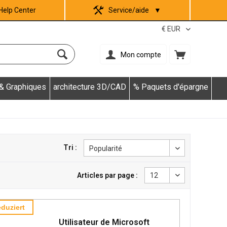
Help Center
Service/aide
▼
Mon compte
 & Graphiques
architecture 3D/CAD
% Paquets d'épargne
Tri :
Articles par page :
duziert
Utilisateur de Microsoft