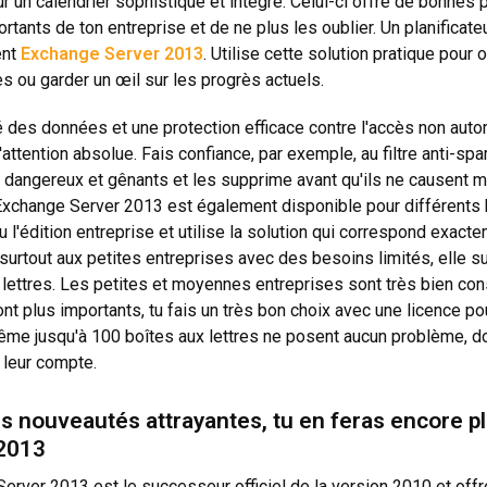
r un calendrier sophistiqué et intégré. Celui-ci offre de bonnes p
ortants de ton entreprise et de ne plus les oublier. Un planificat
ent
Exchange Server 2013
. Utilise cette solution pratique pour 
s ou garder un œil sur les progrès actuels.
é des données et une protection efficace contre l'accès non aut
l'attention absolue. Fais confiance, par exemple, au filtre anti-
angereux et gênants et les supprime avant qu'ils ne causent m
Exchange Server 2013 est également disponible pour différents b
u l'édition entreprise et utilise la solution qui correspond exact
surtout aux petites entreprises avec des besoins limités, ell
 lettres. Les petites et moyennes entreprises sont très bien cons
nt plus importants, tu fais un très bon choix avec une licence p
même jusqu'à 100 boîtes aux lettres ne posent aucun problème, 
 leur compte.
s nouveautés attrayantes, tu en feras encore p
2013
erver 2013 est le successeur officiel de la version 2010 et off