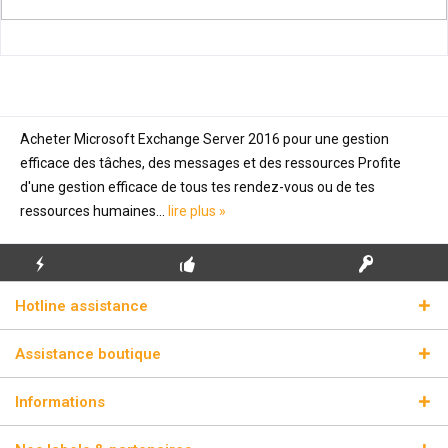
Acheter Microsoft Exchange Server 2016 pour une gestion
efficace des tâches, des messages et des ressources Profite
d'une gestion efficace de tous tes rendez-vous ou de tes
ressources humaines...
lire plus »
ENVOI
PREMIÈRE INSTALLATION
CLÉS DE LICENCE
Hotline assistance
ÉCLAIR
GRATUITE
RÉELLES
Assistance boutique
Informations