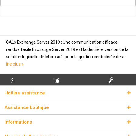
CALs Exchange Server 2019 : Une communication efficace
rendue facile Exchange Server 2019 est la dernière version de la
solution logicielle de Microsoft pour la gestion centralisée des...
lire plus »
ENVOI
PREMIÈRE INSTALLATION
CLÉS DE LICENCE
Hotline assistance
ÉCLAIR
GRATUITE
RÉELLES
Assistance boutique
Informations