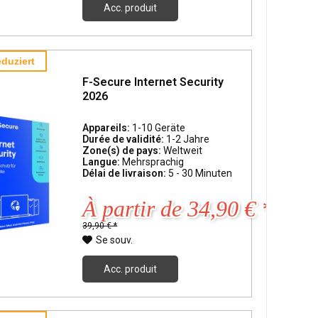
Acc. produit
duziert
F-Secure Internet Security
2026
Appareils:
1-10 Geräte
Durée de validité:
1-2 Jahre
Zone(s) de pays:
Weltweit
Langue:
Mehrsprachig
Délai de livraison:
5 - 30 Minuten
À partir de 34,90 € *
39,90 € *
Se souv.
Acc. produit