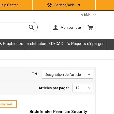
Help Center
Service/aide
▼
Mon compte
 & Graphiques
architecture 3D/CAD
% Paquets d'épargne
Tri :
Articles par page :
duziert
Bitdefender Premium Security