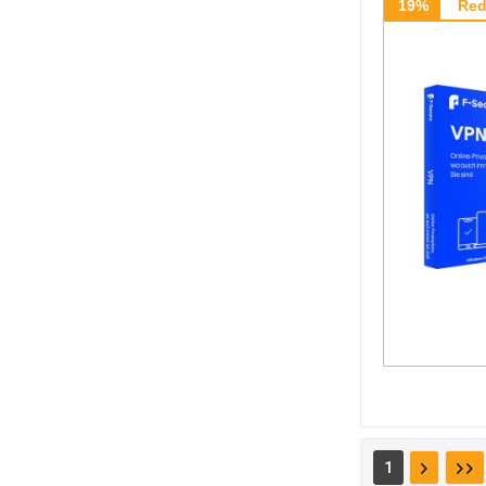
19%
Red
1