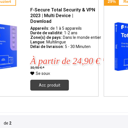
uziert
29%
Re
F-Secure Total Security & VPN
2023 | Multi Device |
Download
Appareils:
de 1 à 5 appareils
Durée de validité:
1-2 ans
Zone(s) de pays:
Dans le monde entier
Langue:
Multilingue
Délai de livraison:
5 - 30 Minuten
À partir de 24,90 € *
30,90 € *
Se souv.
Acc. produit
de
2