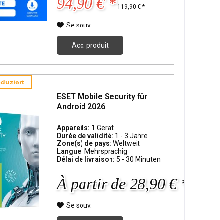
94,90 € *
119,90 € *
Se souv.
Acc. produit
duziert
ESET Mobile Security für
Android 2026
Appareils:
1 Gerät
Durée de validité:
1 - 3 Jahre
Zone(s) de pays:
Weltweit
Langue:
Mehrsprachig
Délai de livraison:
5 - 30 Minuten
À partir de 28,90 € *
Se souv.