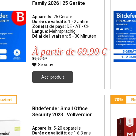
Family 2026 | 25 Geräte
Appareils:
25 Geräte
Durée de validité:
1 - 2 Jahre
Zone(s) de pays:
DE - AT - CH
Langue:
Mehrsprachig
Délai de livraison:
5 - 30 Minuten
À partir de 69,90 € *
89,90 € *
Se souv.
Acc. produit
uziert
70%
Re
Bitdefender Small Office
Security 2023 | Vollversion
Appareils:
5-20 appareils
Durée de validité:
de 1 à 3 ans