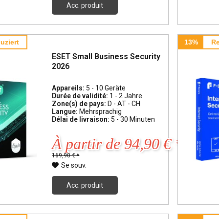
Acc. produit
uziert
13%
Re
ESET Small Business Security
2026
Appareils:
5 - 10 Geräte
Durée de validité:
1 - 2 Jahre
Zone(s) de pays:
D - AT - CH
Langue:
Mehrsprachig
Délai de livraison:
5 - 30 Minuten
À partir de 94,90 € *
169,90 € *
Se souv.
Acc. produit