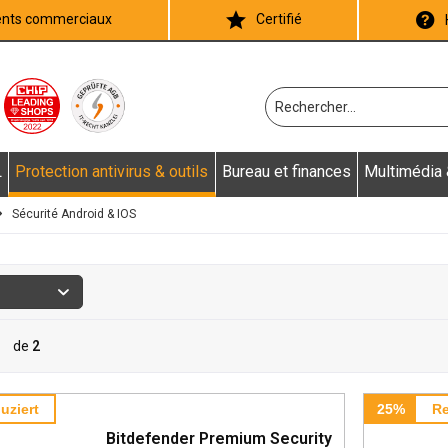
ients commerciaux
Certifié
L
Protection antivirus & outils
Bureau et finances
Multimédia
Sécurité Android & IOS
de
2
uziert
25%
Re
Bitdefender Premium Security