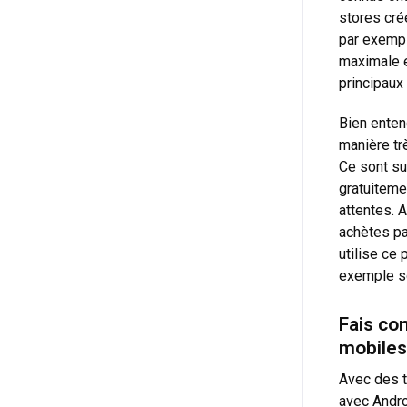
stores cré
par exempl
maximale es
principaux 
Bien enten
manière trè
Ce sont su
gratuiteme
attentes. 
achètes pa
utilise ce
exemple 
Fais co
mobiles
Avec des t
avec Andro