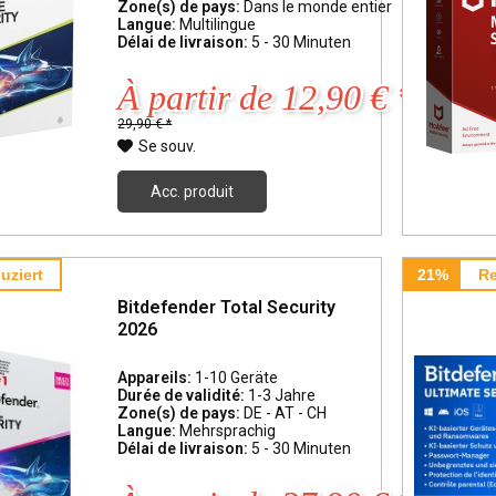
Zone(s) de pays:
Dans le monde entier
Langue:
Multilingue
Délai de livraison:
5 - 30 Minuten
À partir de 12,90 € *
29,90 € *
Se souv.
Acc. produit
uziert
21%
Re
Bitdefender Total Security
2026
Appareils:
1-10 Geräte
Durée de validité:
1-3 Jahre
Zone(s) de pays:
DE - AT - CH
Langue:
Mehrsprachig
Délai de livraison:
5 - 30 Minuten