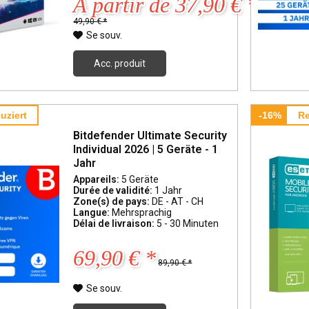
À partir de 37,90 € *
49,90 € *
Se souv.
Acc. produit
uziert
-16%
Re
Bitdefender Ultimate Security
Individual 2026 | 5 Geräte - 1
Jahr
Appareils:
5 Geräte
Durée de validité:
1 Jahr
Zone(s) de pays:
DE - AT - CH
Langue:
Mehrsprachig
Délai de livraison:
5 - 30 Minuten
69,90 € *
89,90 € *
Se souv.