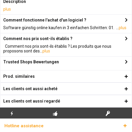
Description
plus
Comment fonctionne l'achat d'un logiciel ?
Software günstig online kaufen in 3 einfachen Schritten: 01. ...
plus
Comment nos prix sont-ils établis ?
Comment nos prix sont-ils établis ? Les produits que nous
proposons sont des...
plus
Trusted Shops Bewertungen
Prod. similaires
Les clients ont aussi acheté
Les clients ont aussi regardé
ENVOI
PREMIÈRE INSTALLATION
CLÉS DE LICENCE
Hotline assistance
ÉCLAIR
GRATUITE
RÉELLES