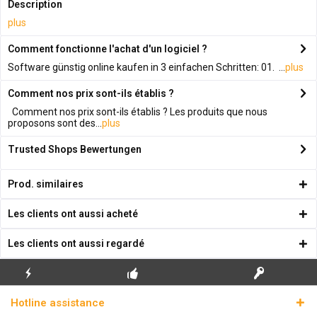
Description
plus
Comment fonctionne l'achat d'un logiciel ?
Software günstig online kaufen in 3 einfachen Schritten: 01. ...
plus
Comment nos prix sont-ils établis ?
Comment nos prix sont-ils établis ? Les produits que nous
proposons sont des...
plus
Trusted Shops Bewertungen
Prod. similaires
Les clients ont aussi acheté
Les clients ont aussi regardé
ENVOI
PREMIÈRE INSTALLATION
CLÉS DE LICENCE
Hotline assistance
ÉCLAIR
GRATUITE
RÉELLES