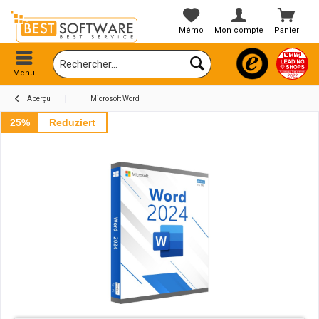
Mémo
Mon compte
Panier
Menu
Aperçu
Microsoft Word
25%
Reduziert