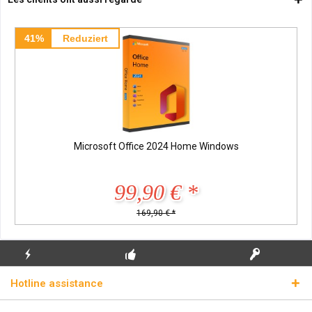
41%
Reduziert
Microsoft Office 2024 Home Windows
99,90 € *
169,90 € *
ENVOI
PREMIÈRE INSTALLATION
CLÉS DE LICENCE
Hotline assistance
ÉCLAIR
GRATUITE
RÉELLES