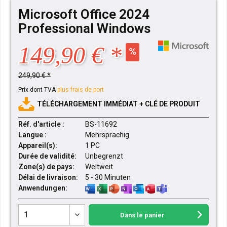
Microsoft Office 2024
Professional Windows
149,90 € *
249,90 € *
Prix dont TVA
plus frais de port
TÉLÉCHARGEMENT IMMÉDIAT + CLÉ DE PRODUIT
Réf. d'article :
BS-11692
Langue :
Mehrsprachig
Appareil(s):
1 PC
Durée de validité:
Unbegrenzt
Zone(s) de pays:
Weltweit
Délai de livraison:
5 - 30 Minuten
Anwendungen:
Dans le panier