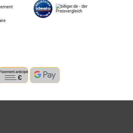
aiement
aire