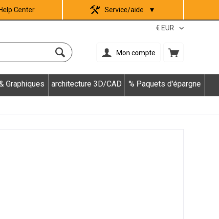
Help Center
Service/aide
▼
Mon compte
 & Graphiques
architecture 3D/CAD
% Paquets d'épargne