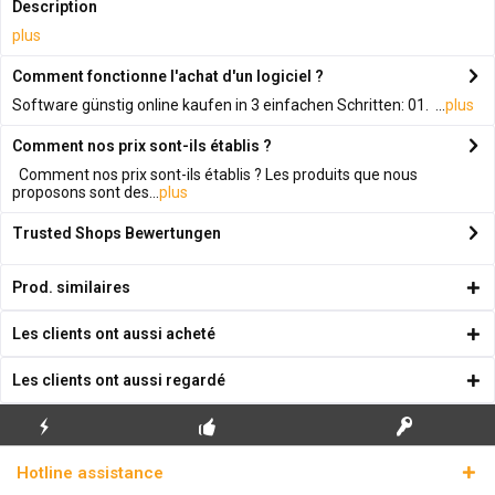
Description
plus
Comment fonctionne l'achat d'un logiciel ?
Software günstig online kaufen in 3 einfachen Schritten: 01. ...
plus
Comment nos prix sont-ils établis ?
Comment nos prix sont-ils établis ? Les produits que nous
proposons sont des...
plus
Trusted Shops Bewertungen
Prod. similaires
Les clients ont aussi acheté
Les clients ont aussi regardé
ENVOI
PREMIÈRE INSTALLATION
CLÉS DE LICENCE
Hotline assistance
ÉCLAIR
GRATUITE
RÉELLES