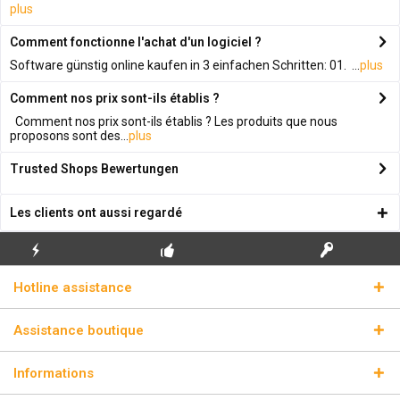
plus
Comment fonctionne l'achat d'un logiciel ?
Software günstig online kaufen in 3 einfachen Schritten: 01. ...
plus
Comment nos prix sont-ils établis ?
Comment nos prix sont-ils établis ? Les produits que nous
proposons sont des...
plus
Trusted Shops Bewertungen
Les clients ont aussi regardé
ENVOI
PREMIÈRE INSTALLATION
CLÉS DE LICENCE
Hotline assistance
ÉCLAIR
GRATUITE
RÉELLES
Assistance boutique
Informations