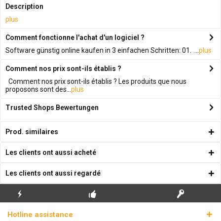
Description
plus
Comment fonctionne l'achat d'un logiciel ?
Software günstig online kaufen in 3 einfachen Schritten: 01. ...
plus
Comment nos prix sont-ils établis ?
Comment nos prix sont-ils établis ? Les produits que nous
proposons sont des...
plus
Trusted Shops Bewertungen
Prod. similaires
Les clients ont aussi acheté
Les clients ont aussi regardé
ENVOI
PREMIÈRE INSTALLATION
CLÉS DE LICENCE
Hotline assistance
ÉCLAIR
GRATUITE
RÉELLES