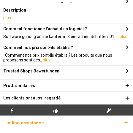
Description
plus
Comment fonctionne l'achat d'un logiciel ?
Software günstig online kaufen in 3 einfachen Schritten: 01. ...
plus
Comment nos prix sont-ils établis ?
Comment nos prix sont-ils établis ? Les produits que nous
proposons sont des...
plus
Trusted Shops Bewertungen
Prod. similaires
Les clients ont aussi regardé
ENVOI
PREMIÈRE INSTALLATION
CLÉS DE LICENCE
Hotline assistance
ÉCLAIR
GRATUITE
RÉELLES