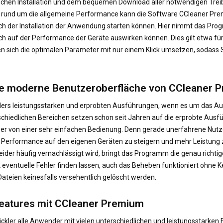
schen Installation und dem bequemen Download aller notwendigen Trei
 rund um die allgemeine Performance kann die Software CCleaner Prem
nach der Installation der Anwendung starten können. Hier nimmt das Pr
ich auf der Performance der Geräte auswirken können. Dies gilt etwa f
en sich die optimalen Parameter mit nur einem Klick umsetzen, sodass 
die moderne Benutzeroberfläche von CCleaner 
ers leistungsstarken und erprobten Ausführungen, wenn es um das A
chiedlichen Bereichen setzen schon seit Jahren auf die erprobte Ausf
 aber von einer sehr einfachen Bedienung. Denn gerade unerfahrene Nut
Performance auf den eigenen Geräten zu steigern und mehr Leistung z
ider häufig vernachlässigt wird, bringt das Programm die genau richti
k eventuelle Fehler finden lassen, auch das Beheben funktioniert ohne 
ateien keinesfalls versehentlich gelöscht werden.
 Features mit CCleaner Premium
kler alle Anwender mit vielen unterschiedlichen und leistungsstarken