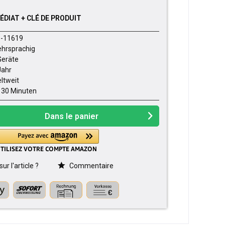
DIAT + CLÉ DE PRODUIT
-11619
hrsprachig
Geräte
Jahr
ltweit
- 30 Minuten
Dans le panier
r l'article ?
Commentaire