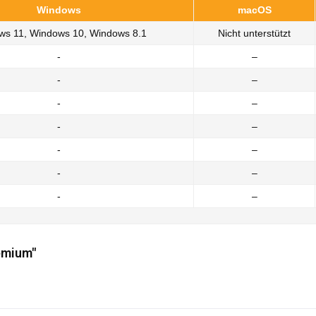
Windows
macOS
ws 11, Windows 10, Windows 8.1
Nicht unterstützt
-
–
-
–
-
–
-
–
-
–
-
–
-
–
emium"