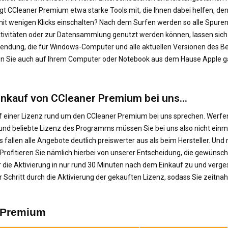
 CCleaner Premium etwa starke Tools mit, die Ihnen dabei helfen, den
 mit wenigen Klicks einschalten? Nach dem Surfen werden so alle Spure
ktivitäten oder zur Datensammlung genutzt werden können, lassen si
ndung, die für Windows-Computer und alle aktuellen Versionen des Betr
en Sie auch auf Ihrem Computer oder Notebook aus dem Hause Apple g
Einkauf von CCleaner Premium bei uns…
auf einer Lizenz rund um den CCleaner Premium bei uns sprechen. Werfen 
und beliebte Lizenz des Programms müssen Sie bei uns also nicht einmal
s fallen alle Angebote deutlich preiswerter aus als beim Hersteller. Und 
 Profitieren Sie nämlich hierbei von unserer Entscheidung, die gewünsch
 die Aktivierung in nur rund 30 Minuten nach dem Einkauf zu und verges
 für Schritt durch die Aktivierung der gekauften Lizenz, sodass Sie zei
 Premium