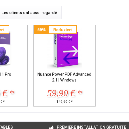
Les clients ont aussi regardé
rt
59%
Reduziert
11 Pro
Nuance Power PDF Advanced
2.1 | Windows
 € *
59,90 € *
€ *
146,60 € *
TABLES
PREMIÈRE INSTALLATION GRATUITE