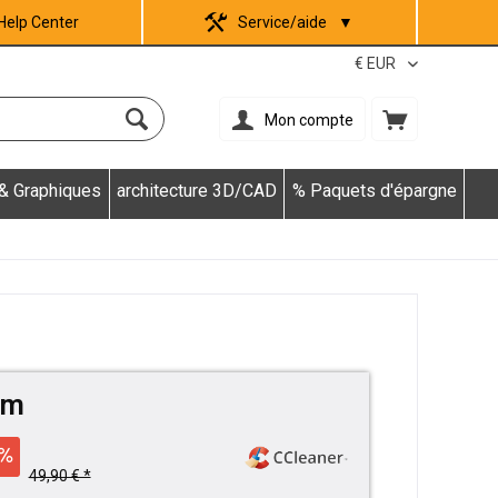
Help Center
Service/aide
▼
Mon compte
 & Graphiques
architecture 3D/CAD
% Paquets d'épargne
um
49,90 € *