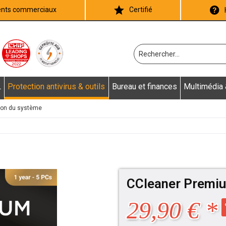
ients commerciaux
Certifié
L
Protection antivirus & outils
Bureau et finances
Multimédia
ion du système
CCleaner Premi
29,90 € *