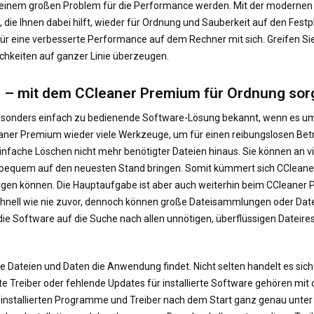
 einem großen Problem für die Performance werden. Mit der modernen
die Ihnen dabei hilft, wieder für Ordnung und Sauberkeit auf den Fest
ür eine verbesserte Performance auf dem Rechner mit sich. Greifen S
ichkeiten auf ganzer Linie überzeugen.
 – mit dem CCleaner Premium für Ordnung sor
d besonders einfach zu bedienende Software-Lösung bekannt, wenn es
eaner Premium wieder viele Werkzeuge, um für einen reibungslosen Betr
infache Löschen nicht mehr benötigter Dateien hinaus. Sie können an 
 bequem auf den neuesten Stand bringen. Somit kümmert sich CCleaner
gen können. Die Hauptaufgabe ist aber auch weiterhin beim CCleaner 
nell wie nie zuvor, dennoch können große Dateisammlungen oder Daten
ie Software auf die Suche nach allen unnötigen, überflüssigen Dateires
ige Dateien und Daten die Anwendung findet. Nicht selten handelt es si
tete Treiber oder fehlende Updates für installierte Software gehören 
 installierten Programme und Treiber nach dem Start ganz genau unter d