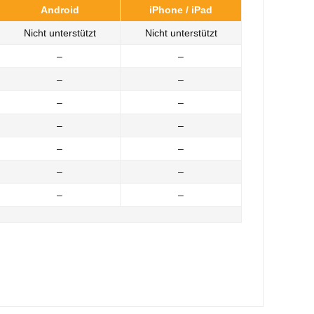
Android
iPhone / iPad
Nicht unterstützt
Nicht unterstützt
–
–
–
–
–
–
–
–
–
–
–
–
–
–