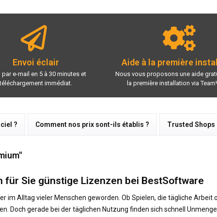
Envoi éclair
Aide à la première insta
 par e-mail en 5 à 30 minutes et
Nous vous proposons une aide gratu
téléchargement immédiat.
la première installation via Team
ciel ?
Comment nos prix sont-ils établis ?
Trusted Shops
emium"
 für Sie günstige Lizenzen bei BestSoftware
 im Alltag vieler Menschen geworden. Ob Spielen, die tägliche Arbeit o
n. Doch gerade bei der täglichen Nutzung finden sich schnell Unmenge