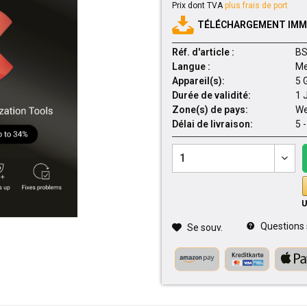
Prix dont TVA
plus frais de port
TÉLÉCHARGEMENT IMMÉ
Réf. d'article :
BS
Langue :
Me
Appareil(s):
5 
Durée de validité:
1 
Zone(s) de pays:
We
Délai de livraison:
5 
Questions su
Se souv.