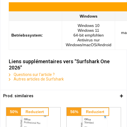
Windows
Windows 10
Windows 11
ma
Betriebssystem:
64-bit empfohlen
Antivirus nur
Windows/macOS/Android
Liens supplémentaires vers "Surfshark One
2026"
Questions sur l'article ?
Autres articles de Surfshark
Prod. similaires
50%
Reduziert
56%
Reduziert