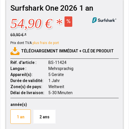
Surfshark One 2026 1 an
54,90 € *
69,90 € *
Prix dont TVA
plus frais de port
TÉLÉCHARGEMENT IMMÉDIAT + CLÉ DE PRODUIT
Réf. d'article :
BS-11424
Langue :
Mehrsprachig
Appareil(s):
5 Geräte
Durée de validité:
1 Jahr
Zone(s) de pays:
Weltweit
Délai de livraison:
5-30 Minuten
année(s)
1 an
2 ans