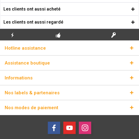
Les clients ont aussi acheté
Les clients ont aussi regardé
ENVOI
PREMIÈRE INSTALLATION
CLÉS DE LICENCE
Hotline assistance
ÉCLAIR
GRATUITE
RÉELLES
Assistance boutique
Informations
Nos labels & partenaires
Nos modes de paiement