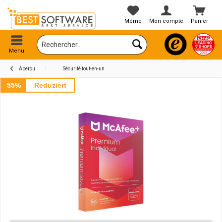
Mémo
Mon compte
Panier
Menu
Aperçu
Sécurité tout-en-un
55%
Reduziert