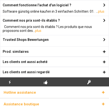
Comment fonctionne l'achat d'un logiciel ?
Software günstig online kaufen in 3 einfachen Schritten: 01. ...
plus
Comment nos prix sont-ils établis ?
Comment nos prix sont-ils établis ? Les produits que nous
proposons sont des...
plus
Trusted Shops Bewertungen
Prod. similaires
Les clients ont aussi acheté
Les clients ont aussi regardé
ENVOI
PREMIÈRE INSTALLATION
CLÉS DE LICENCE
Hotline assistance
ÉCLAIR
GRATUITE
RÉELLES
Assistance boutique