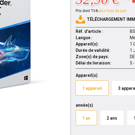
Prix dont TVA
plus frais de port
TÉLÉCHARGEMENT IMMÉ
Réf. d'article :
BS
Langue :
Me
Appareil(s):
1 
Durée de validité:
1 
Zone(s) de pays:
DE
Délai de livraison:
5 
Appareil(s)
1 appareil
3 appare
année(s)
1 an
2 ans