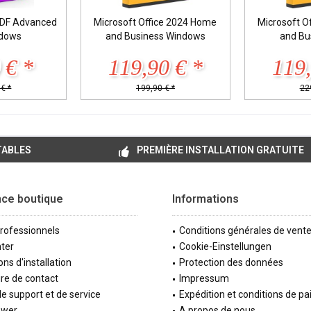
DF Advanced
Microsoft Office 2024 Home
Microsoft O
ndows
and Business Windows
and Bu
 € *
119,90 € *
119,
€ *
199,90 € *
22
TABLES
PREMIÈRE INSTALLATION GRATUITE
nce boutique
Informations
professionnels
Conditions générales de vent
ter
Cookie-Einstellungen
ons d'installation
Protection des données
re de contact
Impressum
e support et de service
Expédition et conditions de p
ewer
A propos de nous