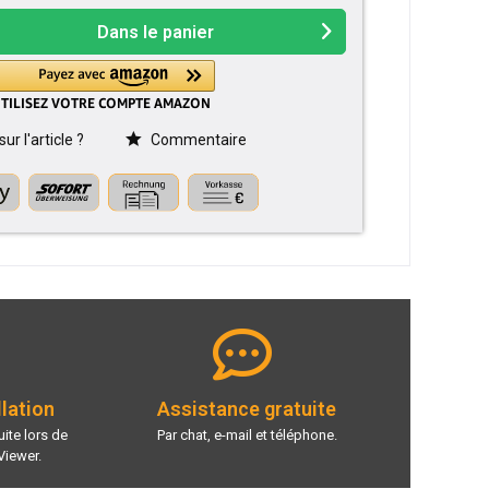
Dans le panier
r l'article ?
Commentaire
llation
Assistance gratuite
ite lors de
Par chat, e-mail et téléphone.
Viewer.