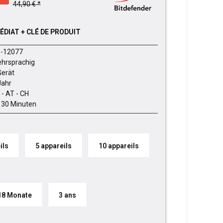
44,90 € *
DIAT + CLÉ DE PRODUIT
-12077
hrsprachig
Gerät
Jahr
 - AT - CH
- 30 Minuten
ils
5 appareils
10 appareils
18 Monate
3 ans