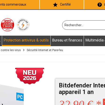
ients commerciaux
Certifié
L
Protection antivirus & outils
Bureau et finances
Multimédia
 contre les virus
Sécurité Internet et Pare-feu
Bitdefender Inte
appareil 1 an
32,90 € *