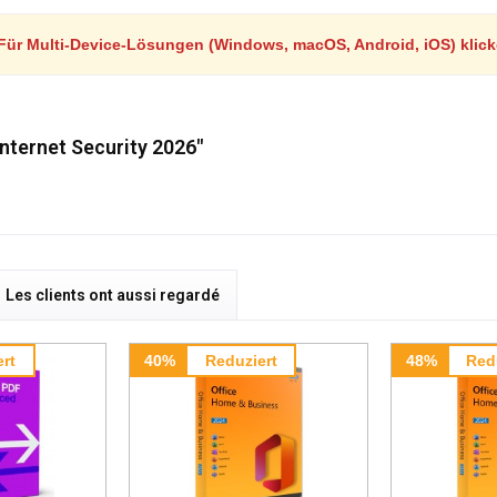
Für Multi-Device-Lösungen (Windows, macOS, Android, iOS) klic
nternet Security 2026"
Les clients ont aussi regardé
rt
40%
Reduziert
48%
Red