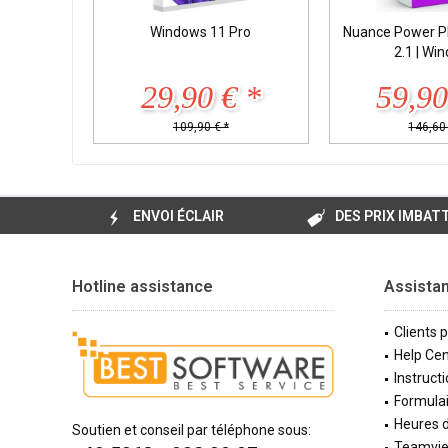
Windows 11 Pro
Nuance Power P
2.1 | Wi
29,90 € *
59,90
109,90 € *
146,60 
ENVOI ÉCLAIR
DES PRIX IMBAT
Hotline assistance
Assista
Clients 
Help Cen
Instructi
Formulai
Heures d
Soutien et conseil par téléphone sous:
Teamvi