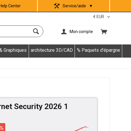
Help Center
Service/aide
▼
Mon compte
 & Graphiques
architecture 3D/CAD
% Paquets d'épargne
rnet Security 2026 1