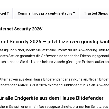
ciel ?
Comment nos prix sont-ils établis ?
Trusted Shops
nternet Security 2026"
rnet Security 2026 – jetzt Lizenzen günstig kau
sig und sicher, indem Sie jetzt eine Lizenz für die Anwendung Bitdefen
en Stellen garantiert die Software eine sehr hohe Erkennungsgenauigkei
ich erhalten Sie die Lizenz bei uns zu sehr günstigen Preisen, außerde
 Alternativen aus dem Hause Bitdefender ganz in Ruhe an. Neben Bitdef
itdefender Antivirus Plus 2026 mit mehr Funktionen für Sie als Anwend
r alle Endgeräte aus dem Hause Bitdefender
sichern Sie sich einen mehrfach ausgezeichnete, prämierten Schutz a