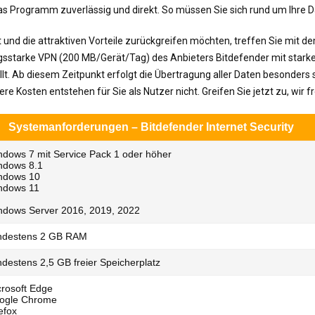
das Programm zuverlässig und direkt. So müssen Sie sich rund um Ihr
 und die attraktiven Vorteile zurückgreifen möchten, treffen Sie mit de
gsstarke VPN (200 MB/Gerät/Tag) des Anbieters Bitdefender mit starken
ellt. Ab diesem Zeitpunkt erfolgt die Übertragung aller Daten besonders
e Kosten entstehen für Sie als Nutzer nicht. Greifen Sie jetzt zu, wir f
Systemanforderungen – Bitdefender Internet Security
ndows 7 mit Service Pack 1 oder höher
ndows 8.1
ndows 10
ndows 11
ndows Server 2016, 2019, 2022
ndestens 2 GB RAM
destens 2,5 GB freier Speicherplatz
crosoft Edge
ogle Chrome
efox