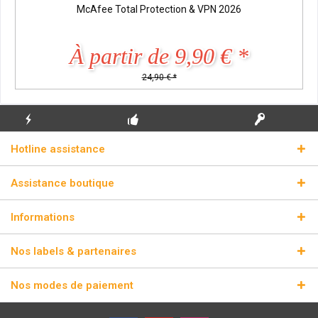
McAfee Total Protection & VPN 2026
À partir de 9,90 € *
24,90 € *
ENVOI
PREMIÈRE INSTALLATION
CLÉS DE LICENCE
Hotline assistance
ÉCLAIR
GRATUITE
RÉELLES
Assistance boutique
Informations
Nos labels & partenaires
Nos modes de paiement