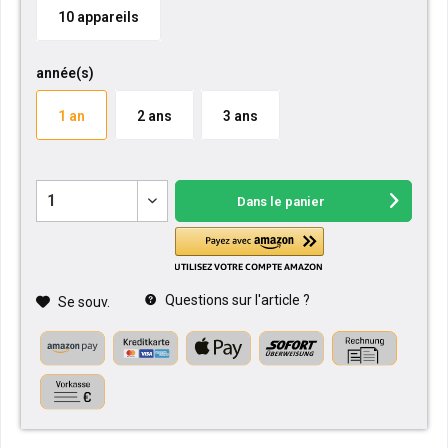
10 appareils
année(s)
1 an
2 ans
3 ans
Dans le panier
Questions sur l'article ?
Se souv.