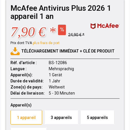
McAfee Antivirus Plus 2026 1
appareil 1 an
7,90 € *
24,90 € *
Prix dont TVA
plus frais de port
TÉLÉCHARGEMENT IMMÉDIAT + CLÉ DE PRODUIT
Réf. d'article :
BS-12086
Langue :
Mehrsprachig
Appareil(s):
1 Gerät
Durée de validité:
1 Jahr
Zone(s) de pays:
Weltweit
Délai de livraison:
5 - 30 Minuten
Appareil(s)
1 appareil
3 appareils
5 appareils