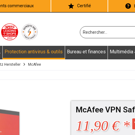
ients commerciaux
Certifié
L
Protection antivirus & outils
Bureau et finances
Multimédia
z Hersteller
McAfee
McAfee VPN Saf
11,90 € *