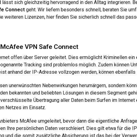
lässt sich gleichzeitig hervorragend in den Alltag integrieren. B
fe Connect
geht. Wir liefern besonders schnell, beraten Sie umf
e weiteren Lizenzen, hier finden Sie sicherlich schnell das pass
k McAfee VPN Safe Connect
rnet offen über Server geleitet. Dies ermöglicht Kriminellen e
 sogenannte Tracking sind problemlos möglich. Zudem können U
eist anhand der IP-Adresse vollzogen werden, können ebenfalls
esen unerwünschten Nebenwirkungen herumärgern, sondern könne
 Zu den bekannten und beliebten Lösungen in diesem Segment g
 verschlüsselte Übertragung aller Daten beim Surfen im Internet 
en Netzes im Einsatz.
bieters McAfee umgeleitet, bevor dann die eigentliche Anfrage im
 Ihre persönlichen Daten verschleiert. Dies gilt etwa für die I
ung und die somit zusätzliche Absicherung ist das bei der Ver