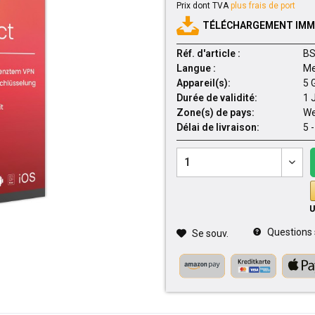
Prix dont TVA
plus frais de port
TÉLÉCHARGEMENT IMMÉ
Réf. d'article :
BS
Langue :
Me
Appareil(s):
5 
Durée de validité:
1 
Zone(s) de pays:
We
Délai de livraison:
5 
Questions su
Se souv.