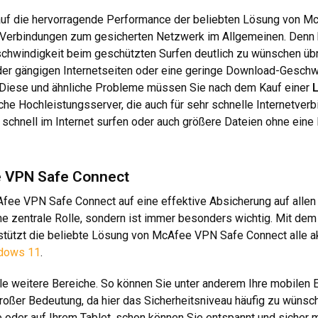
t auf die hervorragende Performance der beliebten Lösung von M
ie Verbindungen zum gesicherten Netzwerk im Allgemeinen. Denn b
schwindigkeit beim geschützten Surfen deutlich zu wünschen üb
er gängigen Internetseiten oder eine geringe Download-Geschwi
e. Diese und ähnliche Probleme müssen Sie nach dem Kauf einer
L
eiche Hochleistungsserver, die auch für sehr schnelle Internetve
 schnell im Internet surfen oder auch größere Dateien ohne eine 
e VPN Safe Connect
cAfee VPN Safe Connect auf eine effektive Absicherung auf alle
eine zentrale Rolle, sondern ist immer besonders wichtig. Mit
erstützt die beliebte Lösung von McAfee VPN Safe Connect alle a
dows 11
.
ele weitere Bereiche. So können Sie unter anderem Ihre mobilen 
ßer Bedeutung, da hier das Sicherheitsniveau häufig zu wünschen
der auf Ihrem Tablet, schon können Sie entspannt und sicher m