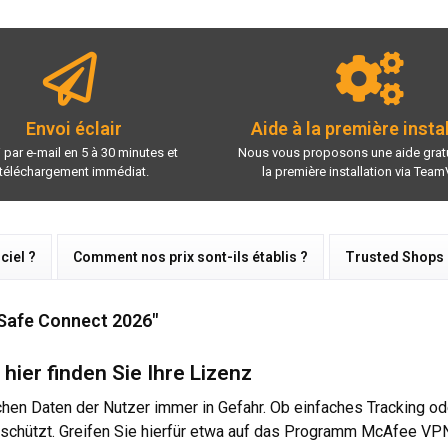
Envoi éclair
Aide à la première insta
 par e-mail en 5 à 30 minutes et
Nous vous proposons une aide gratu
téléchargement immédiat.
la première installation via Team
ciel ?
Comment nos prix sont-ils établis ?
Trusted Shops
 Safe Connect 2026"
ier finden Sie Ihre Lizenz
chen Daten der Nutzer immer in Gefahr. Ob einfaches Tracking od
eschützt. Greifen Sie hierfür etwa auf das Programm McAfee VP