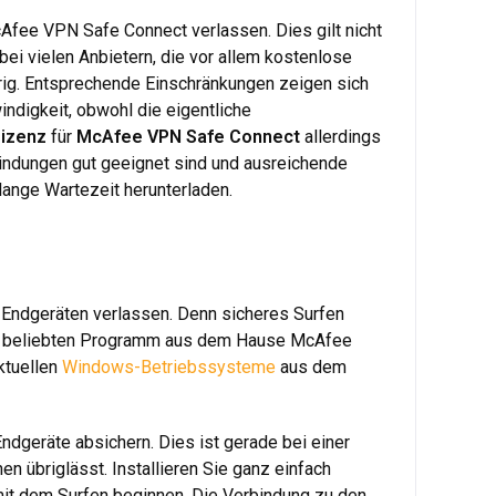
cAfee VPN Safe Connect verlassen. Dies gilt nicht
ei vielen Anbietern, die vor allem kostenlose
rig. Entsprechende Einschränkungen zeigen sich
ndigkeit, obwohl die eigentliche
izenz
für
McAfee VPN Safe Connect
allerdings
rbindungen gut geeignet sind und ausreichende
lange Wartezeit herunterladen.
n Endgeräten verlassen. Denn sicheres Surfen
 dem beliebten Programm aus dem Hause McAfee
ktuellen
Windows-Betriebssysteme
aus dem
Endgeräte absichern. Dies ist gerade bei einer
 übriglässt. Installieren Sie ganz einfach
it dem Surfen beginnen. Die Verbindung zu den