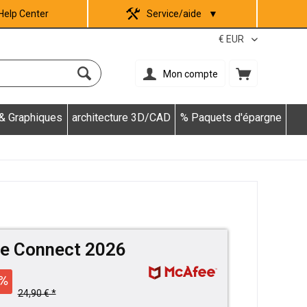
Help Center
Service/aide
▼
Mon compte
 & Graphiques
architecture 3D/CAD
% Paquets d'épargne
e Connect 2026
24,90 € *