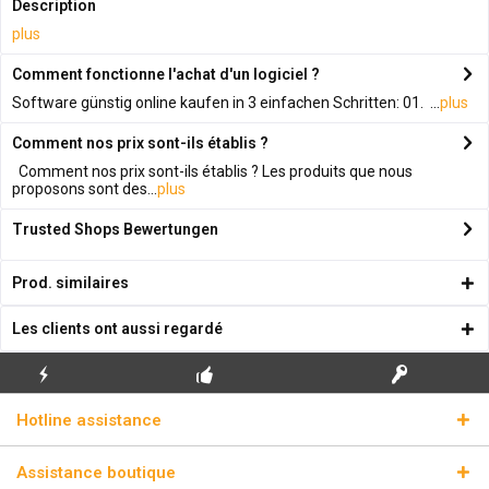
Description
plus
Comment fonctionne l'achat d'un logiciel ?
Software günstig online kaufen in 3 einfachen Schritten: 01. ...
plus
Comment nos prix sont-ils établis ?
Comment nos prix sont-ils établis ? Les produits que nous
proposons sont des...
plus
Trusted Shops Bewertungen
Prod. similaires
Les clients ont aussi regardé
ENVOI
PREMIÈRE INSTALLATION
CLÉS DE LICENCE
Hotline assistance
ÉCLAIR
GRATUITE
RÉELLES
Assistance boutique