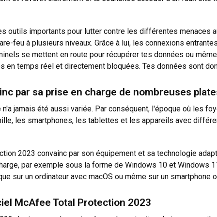
es outils importants pour lutter contre les différentes menaces a
-feu à plusieurs niveaux. Grâce à lui, les connexions entrantes 
riminels se mettent en route pour récupérer tes données ou même 
ées en temps réel et directement bloquées. Tes données sont don
inc par sa prise en charge de nombreuses plat
ne n'a jamais été aussi variée. Par conséquent, l'époque où les fo
ille, les smartphones, les tablettes et les appareils avec différ
tection 2023 convainc par son équipement et sa technologie ada
n charge, par exemple sous la forme de Windows 10 et Windows 
atique sur un ordinateur avec macOS ou même sur un smartphone ou
ciel McAfee Total Protection 2023