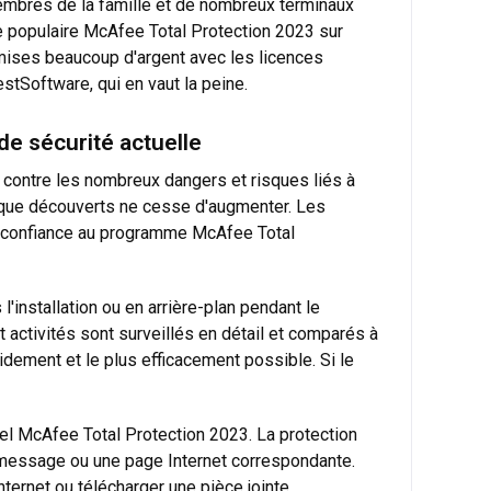
membres de la famille et de nombreux terminaux
me populaire McAfee Total Protection 2023 sur
omises beaucoup d'argent avec les licences
stSoftware, qui en vaut la peine.
de sécurité actuelle
e contre les nombreux dangers et risques liés à
taque découverts ne cesse d'augmenter. Les
nt confiance au programme McAfee Total
'installation ou en arrière-plan pendant le
t activités sont surveillés en détail et comparés à
dement et le plus efficacement possible. Si le
ciel McAfee Total Protection 2023. La protection
x message ou une page Internet correspondante.
nternet ou télécharger une pièce jointe