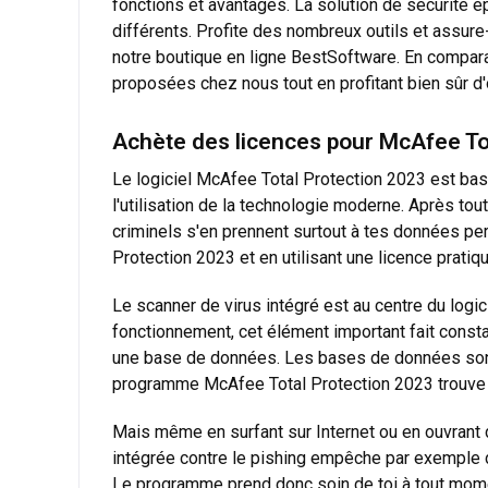
fonctions et avantages. La solution de sécurité 
différents. Profite des nombreux outils et assur
notre boutique en ligne BestSoftware. En compara
proposées chez nous tout en profitant bien sûr d'
Achète des licences pour McAfee Tota
Le logiciel McAfee Total Protection 2023 est basé
l'utilisation de la technologie moderne. Après t
criminels s'en prennent surtout à tes données pe
Protection 2023 et en utilisant une licence pratiq
Le scanner de virus intégré est au centre du logic
fonctionnement, cet élément important fait constam
une base de données. Les bases de données sont t
programme McAfee Total Protection 2023 trouve q
Mais même en surfant sur Internet ou en ouvrant di
intégrée contre le pishing empêche par exemple d
Le programme prend donc soin de toi à tout moment