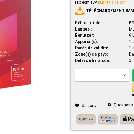
Prix dont TVA
plus frais de port
TÉLÉCHARGEMENT IMMÉ
Réf. d'article :
BS
Langue :
Mu
Benutzer:
6 
Appareil(s):
1 
Durée de validité:
1 
Zone(s) de pays:
Da
Délai de livraison:
5 
Questions su
Se souv.