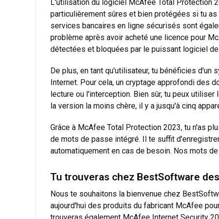
L'utilisation du logiciel McAfee Total Protection
particulièrement sûres et bien protégées si tu as
services bancaires en ligne sécurisés sont égalem
problème après avoir acheté une licence pour McA
détectées et bloquées par le puissant logiciel de
De plus, en tant qu'utilisateur, tu bénéficies d'u
Internet. Pour cela, un cryptage approfondi des do
lecture ou l'interception. Bien sûr, tu peux utilis
la version la moins chère, il y a jusqu'à cinq appa
Grâce à McAfee Total Protection 2023, tu n'as pl
de mots de passe intégré. Il te suffit d'enregistr
automatiquement en cas de besoin. Nos mots de p
Tu trouveras chez BestSoftware des
Nous te souhaitons la bienvenue chez BestSoftwa
aujourd'hui des produits du fabricant McAfee pour 
trouveras également McAfee Internet Security 202