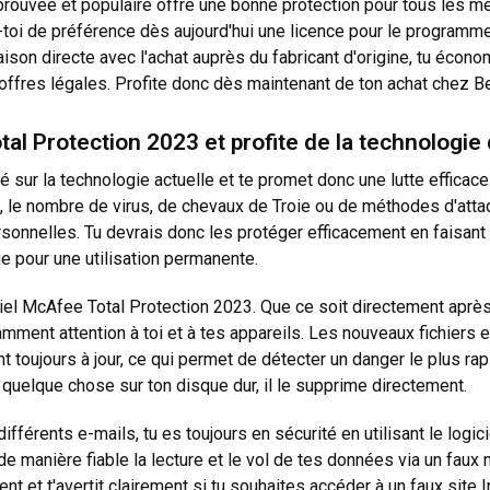
éprouvée et populaire offre une bonne protection pour tous les 
e-toi de préférence dès aujourd'hui une licence pour le program
ison directe avec l'achat auprès du fabricant d'origine, tu écon
offres légales. Profite donc dès maintenant de ton achat chez Be
l Protection 2023 et profite de la technologie 
 sur la technologie actuelle et te promet donc une lutte efficac
out, le nombre de virus, de chevaux de Troie ou de méthodes d'at
rsonnelles. Tu devrais donc les protéger efficacement en faisa
ue pour une utilisation permanente.
iel McAfee Total Protection 2023. Que ce soit directement après l
ment attention à toi et à tes appareils. Les nouveaux fichiers e
oujours à jour, ce qui permet de détecter un danger le plus rapi
uelque chose sur ton disque dur, il le supprime directement.
fférents e-mails, tu es toujours en sécurité en utilisant le logi
e manière fiable la lecture et le vol de tes données via un fau
 et t'avertit clairement si tu souhaites accéder à un faux site I