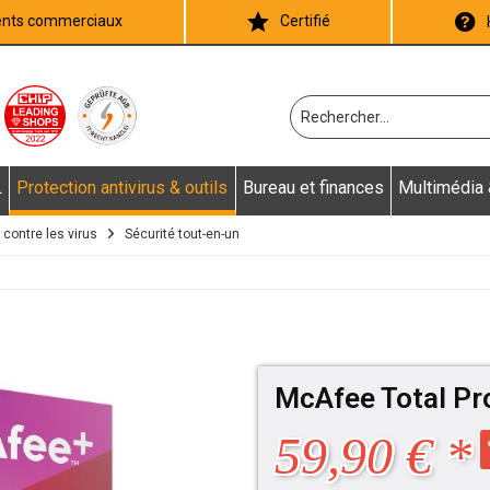
ients commerciaux
Certifié
L
Protection antivirus & outils
Bureau et finances
Multimédia
 contre les virus
Sécurité tout-en-un
McAfee Total Pr
59,90 € *