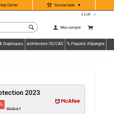
Help Center
Service/aide
▼
Mon compte
 & Graphiques
architecture 3D/CAD
% Paquets d'épargne
otection 2023
99,90 € *