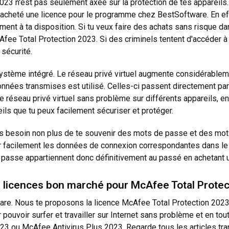
 2023 n'est pas seulement axée sur la protection de tes appareil
 acheté une licence pour le programme chez BestSoftware. En effe
ent à ta disposition. Si tu veux faire des achats sans risque da
fee Total Protection 2023. Si des criminels tentent d'accéder à
 sécurité.
n système intégré. Le réseau privé virtuel augmente considérableme
nnées transmises est utilisé. Celles-ci passent directement par d
er le réseau privé virtuel sans problème sur différents appareils,
reils que tu peux facilement sécuriser et protéger.
us besoin non plus de te souvenir des mots de passe et des mot
er facilement les données de connexion correspondantes dans le co
asse appartiennent donc définitivement au passé en achetant u
 licences bon marché pour McAfee Total Protec
re. Nous te proposons la licence McAfee Total Protection 2023
pouvoir surfer et travailler sur Internet sans problème et en tout
3 ou McAfee Antivirus Plus 2023. Regarde tous les articles tran