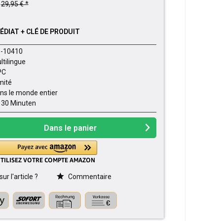
29,95 € *
DIAT + CLÉ DE PRODUIT
-10410
ltilingue
PC
imité
ns le monde entier
- 30 Minuten
Dans le panier
r l'article ?
Commentaire