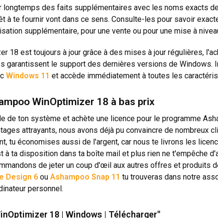
her longtemps des faits supplémentaires avec les noms exacts d
 te fournir vont dans ce sens. Consulte-les pour savoir exacteme
sation supplémentaire, pour une vente ou pour une mise à nivea
18 est toujours à jour grâce à des mises à jour régulières, l'ac
es garantissent le support des dernières versions de Windows.
ec
Windows 11
et accède immédiatement à toutes les caractérist
ampoo WinOptimizer 18 à bas prix
cile de ton système et achète une licence pour le programme As
ages attrayants, nous avons déjà pu convaincre de nombreux clie
t, tu économises aussi de l'argent, car nous te livrons les licen
 à ta disposition dans ta boîte mail et plus rien ne t'empêche 
ommandons de jeter un coup d'œil aux autres offres et produits 
 Design 6
ou
Ashampoo Snap 11
tu trouveras dans notre ass
dinateur personnel.
nOptimizer 18 | Windows | Télécharger"