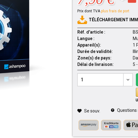
Prix dont TVA
plus frais de port
TÉLÉCHARGEMENT IMMÉ
Réf. d'article :
BS
Langue :
Mu
Appareil(s):
1 
Durée de validité:
Ill
Zone(s) de pays:
Da
Délai de livraison:
5 
Questions su
Se souv.