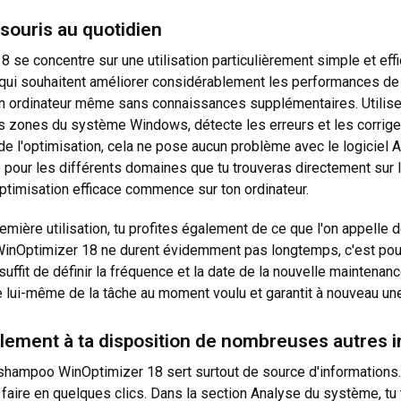
e souris au quotidien
8 se concentre sur une utilisation particulièrement simple et eff
qui souhaitent améliorer considérablement les performances de l
ordinateur même sans connaissances supplémentaires. Utilise par
s zones du système Windows, détecte les erreurs et les corrige
e l'optimisation, cela ne pose aucun problème avec le logiciel
e pour les différents domaines que tu trouveras directement sur 
optimisation efficace commence sur ton ordinateur.
emière utilisation, tu profites également de ce que l'on appelle 
o WinOptimizer 18 ne durent évidemment pas longtemps, c'est pou
uffit de définir la fréquence et la date de la nouvelle maintenanc
lui-même de la tâche au moment voulu et garantit à nouveau une
ement à ta disposition de nombreuses autres i
hampoo WinOptimizer 18 sert surtout de source d'informations. S
le faire en quelques clics. Dans la section Analyse du système, t