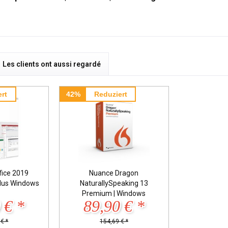
Les clients ont aussi regardé
rt
42%
Reduziert
fice 2019
Nuance Dragon
Plus Windows
NaturallySpeaking 13
Premium | Windows
 € *
89,90 € *
€ *
154,69 € *