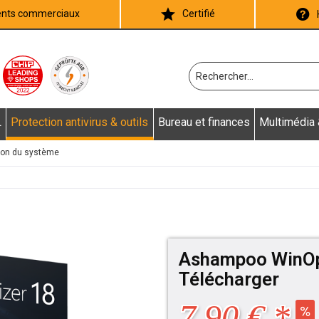
ients commerciaux
Certifié
L
Protection antivirus & outils
Bureau et finances
Multimédia
ion du système
Ashampoo WinOpt
Télécharger
7,90 € *