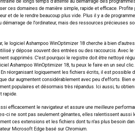
entraîne de longs temps d'attente au démarrage des programmes et
r ces domaines de manière simple, rapide et efficace. Profite p
r et de le rendre beaucoup plus vide. Plus il y a de programmes,
u démarrage de l'ordinateur, mais des ressources précieuses so
r, le logiciel Ashampoo WinOptimizer 18 cherche à bien d'autres 
 utilisé y dépose souvent des entrées ou des raccourcis. Avec le
t supprimés. C'est pourquoi le registre doit être nettoyé régul
ciel Ashampoo WinOptimizer 18, tu peux le faire en un seul clic. 
En réorganisant logiquement les fichiers écrits, il est possible 
 disque dur augmentent considérablement avec peu d'efforts. Bie
rement populaires et désormais très répandus. Ici aussi, tu obti
t rapide.
si efficacement le navigateur et assure une meilleure performanc
es-ci ne sont pas seulement gênantes, elles ralentissent aussi
ent ces extensions et les fichiers dont tu n'as plus besoin dans
gateur Microsoft Edge basé sur Chromium.