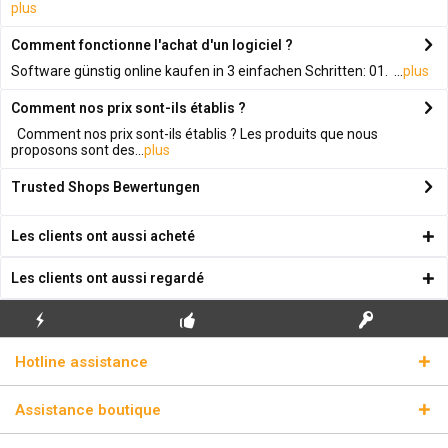
plus
Comment fonctionne l'achat d'un logiciel ?
Software günstig online kaufen in 3 einfachen Schritten: 01. ...
plus
Comment nos prix sont-ils établis ?
Comment nos prix sont-ils établis ? Les produits que nous
proposons sont des...
plus
Trusted Shops Bewertungen
Les clients ont aussi acheté
Les clients ont aussi regardé
ENVOI
PREMIÈRE INSTALLATION
CLÉS DE LICENCE
Hotline assistance
ÉCLAIR
GRATUITE
RÉELLES
Assistance boutique