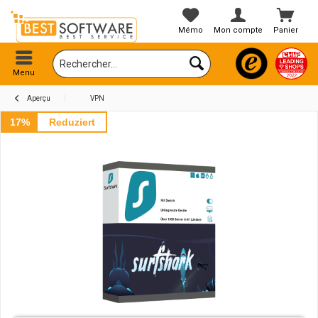
Mémo
Mon compte
Panier
Menu
Aperçu
VPN
17%
Reduziert