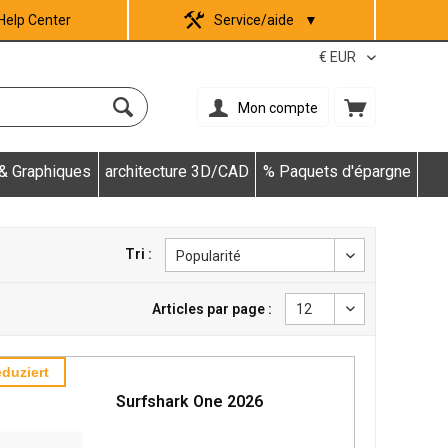
Help Center
Service/aide
▼
Mon compte
 & Graphiques
architecture 3D/CAD
% Paquets d'épargne
Tri :
Articles par page :
duziert
Surfshark One 2026