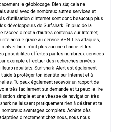
icacement le géoblocage. Bien sûr, cela ne
mais aussi avec de nombreux autres services et
és d'utilisation d'Internet sont donc beaucoup plus
es développeurs de Surfshark. En plus de la
l'accès direct à d'autres contenus sur Internet,
curité accrue grâce au service VPN. Les attaques,
 malveillants n'ont plus aucune chance et les
es possibilités offertes par les nombreux services
x par exemple effectuer des recherches privées
lleurs résultats. Surfshark-Alert est également
 t'aide à protéger ton identité sur Internet et à
nelles. Tu peux également recevoir un rapport de
nvoie très facilement sur demande et tu peux le lire
lisation simple et une vitesse de navigation très
hark ne laissent pratiquement rien à désirer et te
 de nombreux avantages complets. Achète dès
 adaptées directement chez nous, nous nous