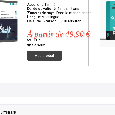
Appareils:
Illimité
Durée de validité:
1 mois- 2 ans
Zone(s) de pays:
Dans le monde entier
Langue:
Multilingue
Délai de livraison:
5 - 30 Minuten
À partir de 49,90 € *
59,90 € *
Se souv.
Acc. produit
Surfshark