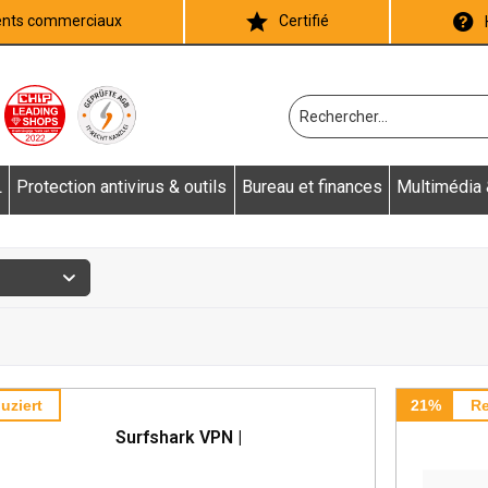
ients commerciaux
Certifié
L
Protection antivirus & outils
Bureau et finances
Multimédia
uziert
21%
Re
Surfshark VPN |