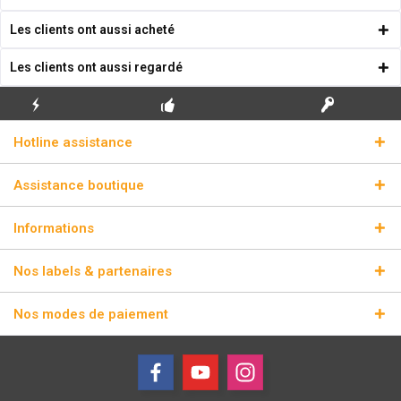
Les clients ont aussi acheté
Les clients ont aussi regardé
ENVOI
PREMIÈRE INSTALLATION
CLÉS DE LICENCE
Hotline assistance
ÉCLAIR
GRATUITE
RÉELLES
Assistance boutique
Informations
Nos labels & partenaires
Nos modes de paiement