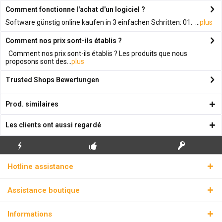
Comment fonctionne l'achat d'un logiciel ?
Software günstig online kaufen in 3 einfachen Schritten: 01. ...
plus
Comment nos prix sont-ils établis ?
Comment nos prix sont-ils établis ? Les produits que nous
proposons sont des...
plus
Trusted Shops Bewertungen
Prod. similaires
Les clients ont aussi regardé
ENVOI
PREMIÈRE INSTALLATION
CLÉS DE LICENCE
Hotline assistance
ÉCLAIR
GRATUITE
RÉELLES
Assistance boutique
Informations