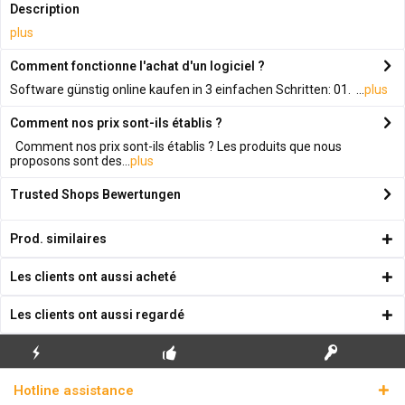
Description
plus
Comment fonctionne l'achat d'un logiciel ?
Software günstig online kaufen in 3 einfachen Schritten: 01. ...
plus
Comment nos prix sont-ils établis ?
Comment nos prix sont-ils établis ? Les produits que nous
proposons sont des...
plus
Trusted Shops Bewertungen
Prod. similaires
Les clients ont aussi acheté
Les clients ont aussi regardé
ENVOI
PREMIÈRE INSTALLATION
CLÉS DE LICENCE
Hotline assistance
ÉCLAIR
GRATUITE
RÉELLES