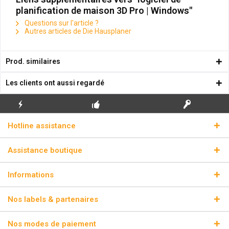
planification de maison 3D Pro | Windows"
Questions sur l'article ?
Autres articles de Die Hausplaner
Prod. similaires
Les clients ont aussi regardé
ENVOI
PREMIÈRE INSTALLATION
CLÉS DE LICENCE
Hotline assistance
ÉCLAIR
GRATUITE
RÉELLES
Assistance boutique
Informations
Nos labels & partenaires
Nos modes de paiement