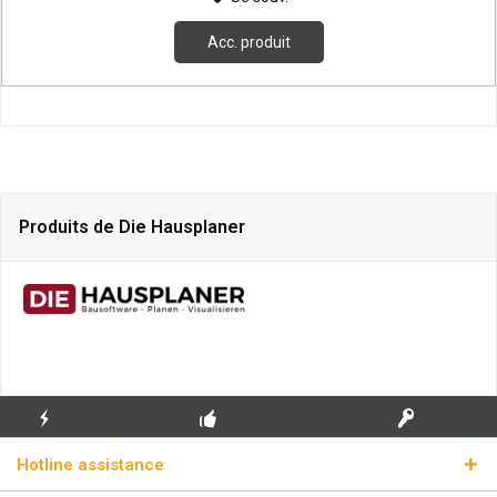
Acc. produit
Produits de Die Hausplaner
ENVOI
PREMIÈRE INSTALLATION
CLÉS DE LICENCE
Hotline assistance
ÉCLAIR
GRATUITE
RÉELLES