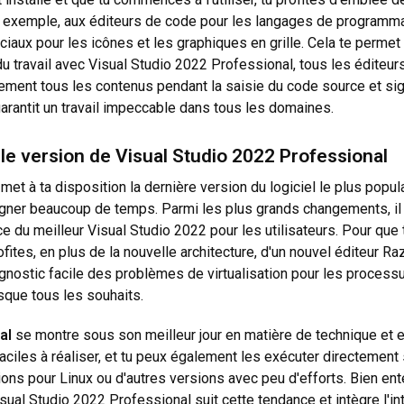
, par exemple, aux éditeurs de code pour les langages de programm
ciaux pour les icônes et les graphiques en grille. Cela te perme
du travail avec Visual Studio 2022 Professional, tous les éditeur
irectement tous les contenus pendant la saisie du code source et 
arantit un travail impeccable dans tous les domaines.
le version de Visual Studio 2022 Professional
met à ta disposition la dernière version du logiciel le plus populai
gagner beaucoup de temps. Parmi les plus grands changements, il y 
 du meilleur Visual Studio 2022 pour les utilisateurs. Pour qu
tes, en plus de la nouvelle architecture, d'un nouvel éditeur Raz
iagnostic facile des problèmes de virtualisation pour les process
sque tous les souhaits.
al
se montre sous son meilleur jour en matière de technique et e
ciles à réaliser, et tu peux également les exécuter directement 
ons pour Linux ou d'autres versions avec peu d'efforts. Bien enten
ual Studio 2022 Professional suit cette tendance et intègre l'inte