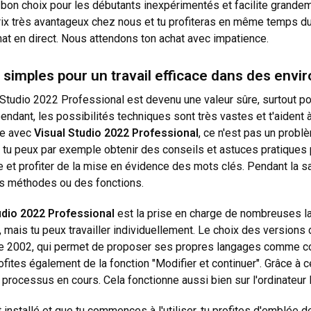
bon choix pour les débutants inexpérimentés et facilite grandeme
ix très avantageux chez nous et tu profiteras en même temps du m
hat en direct. Nous attendons ton achat avec impatience.
t simples pour un travail efficace dans des env
 Studio 2022 Professional est devenu une valeur sûre, surtout po
endant, les possibilités techniques sont très vastes et t'aident
ise avec
Visual Studio 2022 Professional
, ce n'est pas un probl
, tu peux par exemple obtenir des conseils et astuces pratiques 
 et profiter de la mise en évidence des mots clés. Pendant la s
des méthodes ou des fonctions.
udio 2022 Professional
est la prise en charge de nombreuses la
 mais tu peux travailler individuellement. Le choix des versions
 de 2002, qui permet de proposer ses propres langages comme c
fites également de la fonction "Modifier et continuer". Grâce à 
processus en cours. Cela fonctionne aussi bien sur l'ordinateur l
installé et que tu commences à l'utiliser, tu profites d'emblée d