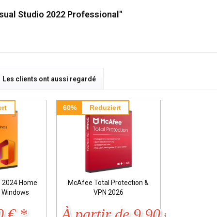
sual Studio 2022 Professional"
Les clients ont aussi regardé
rt
60%
Reduziert
ce 2024 Home
McAfee Total Protection &
s Windows
VPN 2026
0 € *
À partir de 9,90 € *