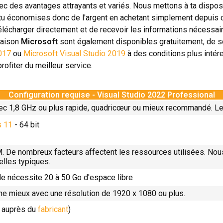
ec des avantages attrayants et variés. Nous mettons à ta disposi
tu économises donc de l'argent en achetant simplement depuis ch
élécharger directement et de recevoir les informations nécessair
maison
Microsoft
sont également disponibles gratuitement, de so
2017
ou
Microsoft Visual Studio 2019
à des conditions plus inté
rofiter du meilleur service.
Configuration requise - Visual Studio 2022 Professional
ec 1,8 GHz ou plus rapide, quadricœur ou mieux recommandé. L
 11
- 64 bit
. De nombreux facteurs affectent les ressources utilisées. N
elles typiques.
le nécessite 20 à 50 Go d'espace libre
nne mieux avec une résolution de 1920 x 1080 ou plus.
s auprès du
fabricant
)