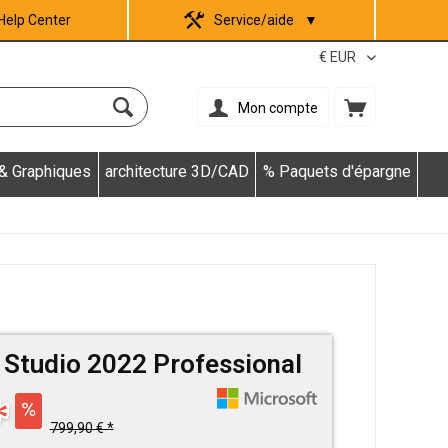
Help Center
Service/aide
▼
Mon compte
 & Graphiques
architecture 3D/CAD
% Paquets d'épargne
 Studio 2022 Professional
*
799,90 € *