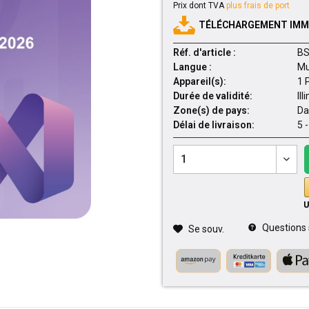
Prix dont TVA
plus frais de port
TÉLÉCHARGEMENT IMMÉ
Réf. d'article :
BS
Langue :
Mu
Appareil(s):
1 
Durée de validité:
Ill
Zone(s) de pays:
Da
Délai de livraison:
5 
Questions su
Se souv.